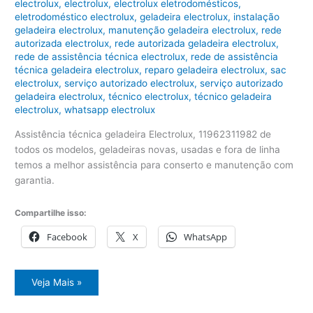
electrolux
,
electrolux
,
electrolux eletrodomésticos
,
eletrodoméstico electrolux
,
geladeira electrolux
,
instalação
geladeira electrolux
,
manutenção geladeira electrolux
,
rede
autorizada electrolux
,
rede autorizada geladeira electrolux
,
rede de assistência técnica electrolux
,
rede de assistência
técnica geladeira electrolux
,
reparo geladeira electrolux
,
sac
electrolux
,
serviço autorizado electrolux
,
serviço autorizado
geladeira electrolux
,
técnico electrolux
,
técnico geladeira
electrolux
,
whatsapp electrolux
Assistência técnica geladeira Electrolux, 11962311982 de
todos os modelos, geladeiras novas, usadas e fora de linha
temos a melhor assistência para conserto e manutenção com
garantia.
Compartilhe isso:
Facebook
X
WhatsApp
Assistência
Veja Mais »
técnica
geladeira
Electrolux