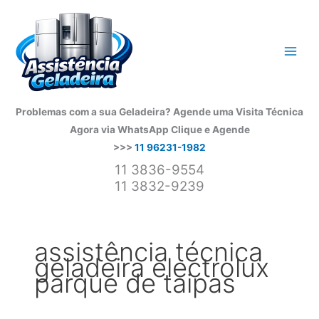
Ir
para
o
conteúdo
Problemas com a sua Geladeira? Agende uma Visita Técnica
Agora via WhatsApp
Clique e Agende
>>>
11 96231-1982
11 3836-9554
11 3832-9239
assistência técnica
geladeira electrolux
parque de taipas