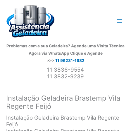
Ir
para
o
conteúdo
Problemas com a sua Geladeira? Agende uma Visita Técnica
Agora via WhatsApp
Clique e Agende
>>>
11 96231-1982
11 3836-9554
11 3832-9239
Instalação Geladeira Brastemp Vila
Regente Feijó
Instalação Geladeira Brastemp Vila Regente
Feijó