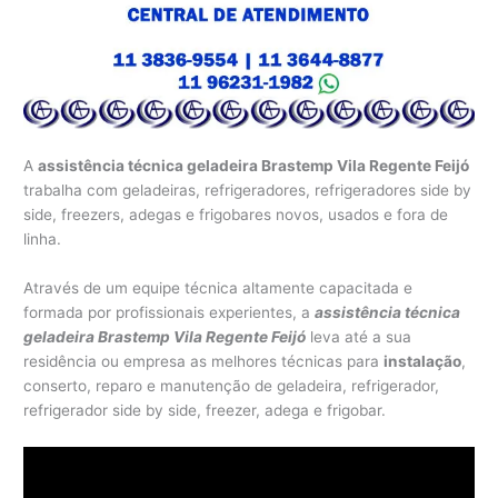
A
assistência técnica geladeira Brastemp Vila Regente Feijó
trabalha com geladeiras, refrigeradores, refrigeradores side by
side, freezers, adegas e frigobares novos, usados e fora de
linha.
Através de um equipe técnica altamente capacitada e
formada por profissionais experientes, a
assistência técnica
geladeira Brastemp Vila Regente Feijó
leva até a sua
residência ou empresa as melhores técnicas para
instalação
,
conserto, reparo e manutenção de geladeira, refrigerador,
refrigerador side by side, freezer, adega e frigobar.