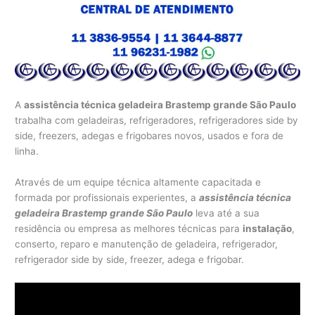
A
assistência técnica geladeira Brastemp grande São Paulo
trabalha com geladeiras, refrigeradores, refrigeradores side by
side, freezers, adegas e frigobares novos, usados e fora de
linha.
Através de um equipe técnica altamente capacitada e
formada por profissionais experientes, a
assistência técnica
geladeira Brastemp grande São Paulo
leva até a sua
residência ou empresa as melhores técnicas para
instalação
,
conserto, reparo e manutenção de geladeira, refrigerador,
refrigerador side by side, freezer, adega e frigobar.