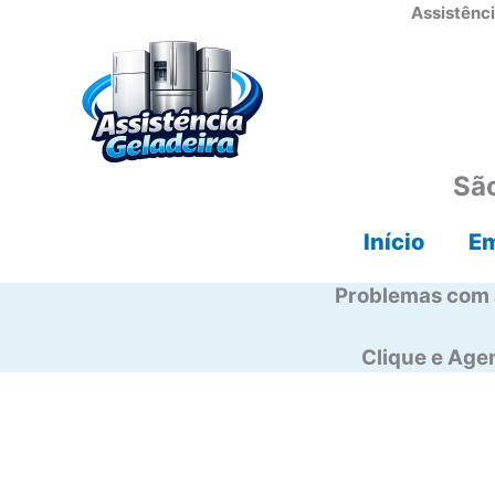
Ir
Assistênci
para
o
conteúdo
São
Início
E
Problemas com 
Clique e Ag