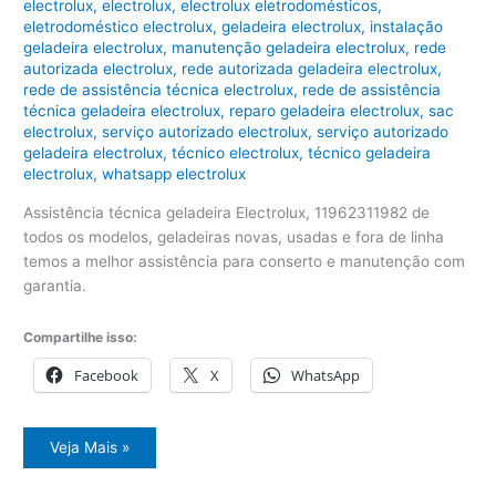
electrolux
,
electrolux
,
electrolux eletrodomésticos
,
eletrodoméstico electrolux
,
geladeira electrolux
,
instalação
geladeira electrolux
,
manutenção geladeira electrolux
,
rede
autorizada electrolux
,
rede autorizada geladeira electrolux
,
rede de assistência técnica electrolux
,
rede de assistência
técnica geladeira electrolux
,
reparo geladeira electrolux
,
sac
electrolux
,
serviço autorizado electrolux
,
serviço autorizado
geladeira electrolux
,
técnico electrolux
,
técnico geladeira
electrolux
,
whatsapp electrolux
Assistência técnica geladeira Electrolux, 11962311982 de
todos os modelos, geladeiras novas, usadas e fora de linha
temos a melhor assistência para conserto e manutenção com
garantia.
Compartilhe isso:
Facebook
X
WhatsApp
Assistência
Veja Mais »
técnica
geladeira
Electrolux