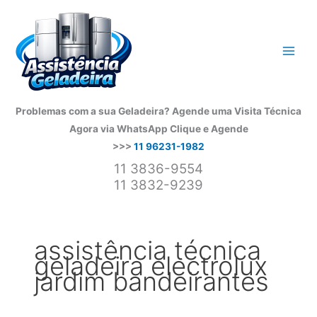
Ir
para
o
conteúdo
Problemas com a sua Geladeira? Agende uma Visita Técnica
Agora via WhatsApp
Clique e Agende
>>>
11 96231-1982
11 3836-9554
11 3832-9239
assistência técnica
geladeira electrolux
jardim bandeirantes