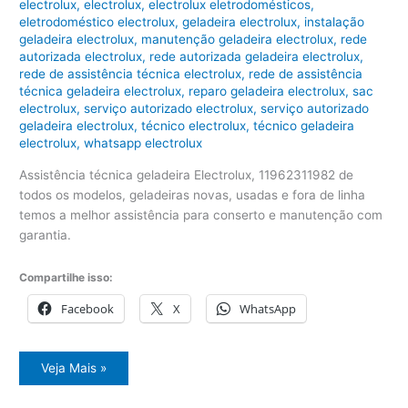
electrolux
,
electrolux
,
electrolux eletrodomésticos
,
eletrodoméstico electrolux
,
geladeira electrolux
,
instalação
geladeira electrolux
,
manutenção geladeira electrolux
,
rede
autorizada electrolux
,
rede autorizada geladeira electrolux
,
rede de assistência técnica electrolux
,
rede de assistência
técnica geladeira electrolux
,
reparo geladeira electrolux
,
sac
electrolux
,
serviço autorizado electrolux
,
serviço autorizado
geladeira electrolux
,
técnico electrolux
,
técnico geladeira
electrolux
,
whatsapp electrolux
Assistência técnica geladeira Electrolux, 11962311982 de
todos os modelos, geladeiras novas, usadas e fora de linha
temos a melhor assistência para conserto e manutenção com
garantia.
Compartilhe isso:
Facebook
X
WhatsApp
Assistência
Veja Mais »
técnica
geladeira
Electrolux