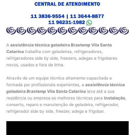
A
assistência técnica geladeira Brastemp Vila Santa
Catarina
trabalha com geladeiras, refrigeradores,
refrigeradores side by side, freezers, adegas e frigobares
novos, usados e fora de linha.
Através de um equipe técnica altamente capacitada e
formada por profissionais experientes, a
assistência técnica
geladeira Brastemp Vila Santa Catarina
leva até a sua
residência ou empresa as melhores técnicas para
instalação
,
conserto, reparo e manutenção de geladeira, refrigerador,
refrigerador side by side, freezer, adega e frigobar.