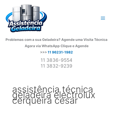
Ir
para
o
conteúdo
Problemas com a sua Geladeira? Agende uma Visita Técnica
Agora via WhatsApp
Clique e Agende
>>>
11 96231-1982
11 3836-9554
11 3832-9239
assistência técnica
geladeira electrolux
cerqueira cesar