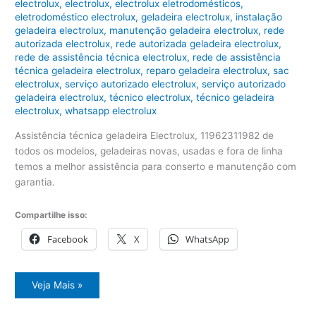
electrolux
,
electrolux
,
electrolux eletrodomésticos
,
eletrodoméstico electrolux
,
geladeira electrolux
,
instalação
geladeira electrolux
,
manutenção geladeira electrolux
,
rede
autorizada electrolux
,
rede autorizada geladeira electrolux
,
rede de assistência técnica electrolux
,
rede de assistência
técnica geladeira electrolux
,
reparo geladeira electrolux
,
sac
electrolux
,
serviço autorizado electrolux
,
serviço autorizado
geladeira electrolux
,
técnico electrolux
,
técnico geladeira
electrolux
,
whatsapp electrolux
Assistência técnica geladeira Electrolux, 11962311982 de
todos os modelos, geladeiras novas, usadas e fora de linha
temos a melhor assistência para conserto e manutenção com
garantia.
Compartilhe isso:
Facebook
X
WhatsApp
Assistência
Veja Mais »
técnica
geladeira
Electrolux