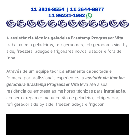
A
assistência técnica geladeira Brastemp Progressor Vita
trabalha com geladeiras, refrigeradores, refrigeradores side by
side, freezers, adegas e frigobares novos, usados e fora de
linha.
Através de um equipe técnica altamente capacitada e
formada por profissionais experientes, a
assistência técnica
geladeira Brastemp Progressor Vita
leva até a sua
residência ou empresa as melhores técnicas para
instalação
,
conserto, reparo e manutenção de geladeira, refrigerador,
refrigerador side by side, freezer, adega e frigobar.