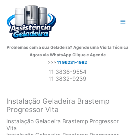
Ir
para
o
conteúdo
Problemas com a sua Geladeira? Agende uma Visita Técnica
Agora via WhatsApp
Clique e Agende
>>>
11 96231-1982
11 3836-9554
11 3832-9239
Instalação Geladeira Brastemp
Progressor Vita
Instalação Geladeira Brastemp Progressor
Vita