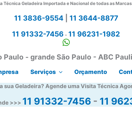
a Técnica Geladeira Importada e Nacional de todas as Marca
11 3836-9554
|
11 3644-8877
11 91332-7456
11 96231-1982
-
 Paulo - grande São Paulo - ABC Paul
mpresa
Serviços
Orçamento
Con
a sua Geladeira? Agende uma Visita Técnica Ago
11 91332-7456
-
11 962
ende >>>