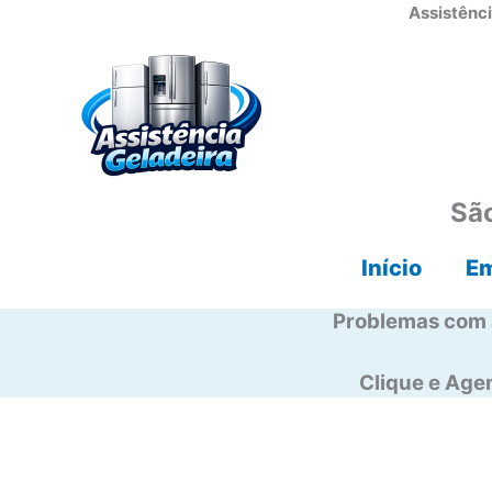
Ir
Assistênci
para
o
conteúdo
São
Início
E
Problemas com 
Clique e Ag