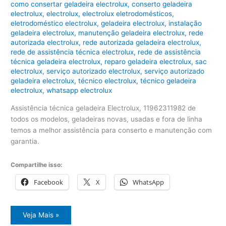
como consertar geladeira electrolux
,
conserto geladeira
electrolux
,
electrolux
,
electrolux eletrodomésticos
,
eletrodoméstico electrolux
,
geladeira electrolux
,
instalação
geladeira electrolux
,
manutenção geladeira electrolux
,
rede
autorizada electrolux
,
rede autorizada geladeira electrolux
,
rede de assistência técnica electrolux
,
rede de assistência
técnica geladeira electrolux
,
reparo geladeira electrolux
,
sac
electrolux
,
serviço autorizado electrolux
,
serviço autorizado
geladeira electrolux
,
técnico electrolux
,
técnico geladeira
electrolux
,
whatsapp electrolux
Assistência técnica geladeira Electrolux, 11962311982 de
todos os modelos, geladeiras novas, usadas e fora de linha
temos a melhor assistência para conserto e manutenção com
garantia.
Compartilhe isso:
Facebook
X
WhatsApp
Assistência
Veja Mais »
técnica