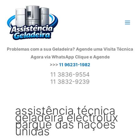
Ir
para
o
conteúdo
Problemas com a sua Geladeira? Agende uma Visita Técnica
Agora via WhatsApp
Clique e Agende
>>>
11 96231-1982
11 3836-9554
11 3832-9239
assistência técnica
geladeira electrolux
parque das nações
unidas