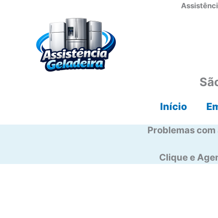
Ir
Assistênci
para
o
conteúdo
São
Início
E
Problemas com 
Clique e Ag