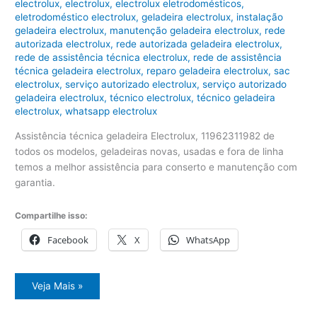
electrolux
,
electrolux
,
electrolux eletrodomésticos
,
eletrodoméstico electrolux
,
geladeira electrolux
,
instalação
geladeira electrolux
,
manutenção geladeira electrolux
,
rede
autorizada electrolux
,
rede autorizada geladeira electrolux
,
rede de assistência técnica electrolux
,
rede de assistência
técnica geladeira electrolux
,
reparo geladeira electrolux
,
sac
electrolux
,
serviço autorizado electrolux
,
serviço autorizado
geladeira electrolux
,
técnico electrolux
,
técnico geladeira
electrolux
,
whatsapp electrolux
Assistência técnica geladeira Electrolux, 11962311982 de
todos os modelos, geladeiras novas, usadas e fora de linha
temos a melhor assistência para conserto e manutenção com
garantia.
Compartilhe isso:
Facebook
X
WhatsApp
Assistência
Veja Mais »
técnica
geladeira
Electrolux