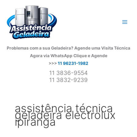
Ir
para
o
conteúdo
Problemas com a sua Geladeira? Agende uma Visita Técnica
Agora via WhatsApp
Clique e Agende
>>>
11 96231-1982
11 3836-9554
11 3832-9239
assistência técnica
geladeira electrolux
ipiranga