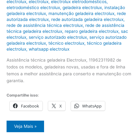
electrolux
,
electrolux
,
electrolux eletrodomésticos
,
eletrodoméstico electrolux
,
geladeira electrolux
,
instalação
geladeira electrolux
,
manutenção geladeira electrolux
,
rede
autorizada electrolux
,
rede autorizada geladeira electrolux
,
rede de assistência técnica electrolux
,
rede de assistência
técnica geladeira electrolux
,
reparo geladeira electrolux
,
sac
electrolux
,
serviço autorizado electrolux
,
serviço autorizado
geladeira electrolux
,
técnico electrolux
,
técnico geladeira
electrolux
,
whatsapp electrolux
Assistência técnica geladeira Electrolux, 11962311982 de
todos os modelos, geladeiras novas, usadas e fora de linha
temos a melhor assistência para conserto e manutenção com
garantia.
Compartilhe isso:
Facebook
X
WhatsApp
Assistência
Veja Mais »
técnica
geladeira
Electrolux