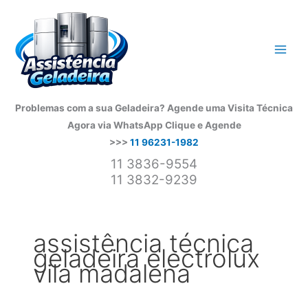
Ir
para
o
conteúdo
Problemas com a sua Geladeira? Agende uma Visita Técnica
Agora via WhatsApp
Clique e Agende
>>>
11 96231-1982
11 3836-9554
11 3832-9239
assistência técnica
geladeira electrolux
vila madalena