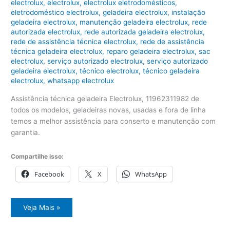
electrolux
,
electrolux
,
electrolux eletrodomésticos
,
eletrodoméstico electrolux
,
geladeira electrolux
,
instalação
geladeira electrolux
,
manutenção geladeira electrolux
,
rede
autorizada electrolux
,
rede autorizada geladeira electrolux
,
rede de assistência técnica electrolux
,
rede de assistência
técnica geladeira electrolux
,
reparo geladeira electrolux
,
sac
electrolux
,
serviço autorizado electrolux
,
serviço autorizado
geladeira electrolux
,
técnico electrolux
,
técnico geladeira
electrolux
,
whatsapp electrolux
Assistência técnica geladeira Electrolux, 11962311982 de
todos os modelos, geladeiras novas, usadas e fora de linha
temos a melhor assistência para conserto e manutenção com
garantia.
Compartilhe isso:
Facebook
X
WhatsApp
Assistência
Veja Mais »
técnica
geladeira
Electrolux