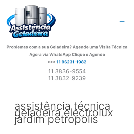
Ir
para
o
conteúdo
Problemas com a sua Geladeira? Agende uma Visita Técnica
Agora via WhatsApp
Clique e Agende
>>>
11 96231-1982
11 3836-9554
11 3832-9239
assistência técnica
geladeira electrolux
jardim petropolis