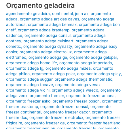
Orçamento geladeira
agendamento geladeira
,
continental
,
jenn air
,
orçamento
adega
,
orçamento adega art des caves
,
orçamento adega
autorizada
,
orçamento adega benmax
,
orçamento adega bon
cheff
,
orçamento adega brastemp
,
orçamento adega
cadence
,
orçamento adega consul
,
orçamento adega
conthey
,
orçamento adega cuisinart
,
orçamento adega
dometic
,
orçamento adega dynasty
,
orçamento adega easy
cooler
,
orçamento adega electrolux
,
orçamento adega
elettromec
,
orçamento adega ge
,
orçamento adega gelopar
,
orçamento adega home life
,
orçamento adega importada
,
orçamento adega lg
,
orçamento adega midea
,
orçamento
adega philco
,
orçamento adega polar
,
orçamento adega spicy
,
orçamento adega suggar
,
orçamento adega thermomatic
,
orçamento adega tocave
,
orçamento adega venax
,
orçamento adega vicini
,
orçamento adega waeco
,
orçamento
adega zeex
,
orçamento freezer
,
orçamento freezer amana
,
orçamento freezer asko
,
orçamento freezer bosch
,
orçamento
freezer brastemp
,
orçamento freezer consul
,
orçamento
freezer continental
,
orçamento freezer dacor
,
orçamento
freezer dcs
,
orçamento freezer electrolux
,
orçamento freezer
frigidaire
,
orçamento freezer ge
,
orçamento freezer heartland
,
orçamento freezer jenn air
,
orçamento freezer lg
,
orçamento