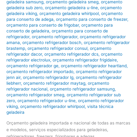
geladeira samsung
,
orçamento geladeira smeg
,
orçamento
geladeira sub zero
,
orçamento geladeira u-line
,
orçamento
geladeira viking
,
orçamento geladeira whirlpool
,
orçamento
para conserto de adega
,
orçamento para conserto de freezer
,
orçamento para conserto de frigobar
,
orçamento para
conserto de geladeira
,
orçamento para conserto de
refrigerador
,
orçamento refrigerador
,
orçamento refrigerador
amana
,
orçamento refrigerador bosch
,
orçamento refrigerador
brastemp
,
orçamento refrigerador consul
,
orçamento
refrigerador dacor
,
orçamento refrigerador dcs
,
orçamento
refrigerador electrolux
,
orçamento refrigerador frigidaire
,
orçamento refrigerador ge
,
orçamento refrigerador heartland
,
orçamento refrigerador importado
,
orçamento refrigerador
jenn air
,
orçamento refrigerador lg
,
orçamento refrigerador
liebherr
,
orçamento refrigerador maytag
,
orçamento
refrigerador nacional
,
orçamento refrigerador samsung
,
orçamento refrigerador smeg
,
orçamento refrigerador sub
zero
,
orçamento refrigerador u-line
,
orçamento refrigerador
viking
,
orçamento refrigerador whirlpool
,
visita técnica
geladeira
Orçamento geladeira importada e nacional de todas as marcas
e modelos, serviços especializados para geladeiras,
refrigeradores, freezers, frigobares e adegas.