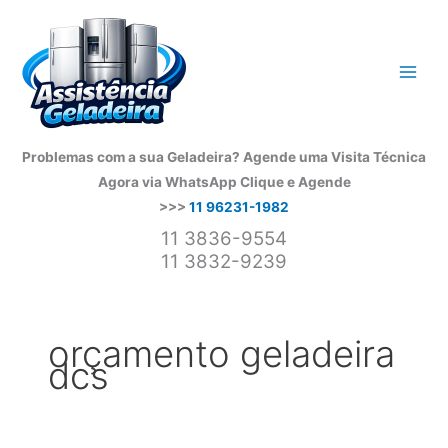
Ir
para
o
conteúdo
Problemas com a sua Geladeira? Agende uma Visita Técnica
Agora via WhatsApp
Clique e Agende
>>>
11 96231-1982
11 3836-9554
11 3832-9239
orçamento geladeira
dcs