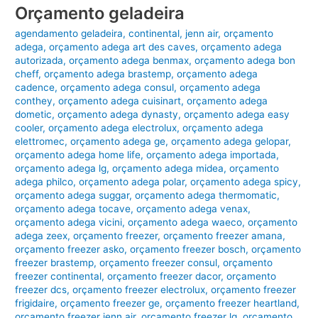
Orçamento geladeira
agendamento geladeira
,
continental
,
jenn air
,
orçamento
adega
,
orçamento adega art des caves
,
orçamento adega
autorizada
,
orçamento adega benmax
,
orçamento adega bon
cheff
,
orçamento adega brastemp
,
orçamento adega
cadence
,
orçamento adega consul
,
orçamento adega
conthey
,
orçamento adega cuisinart
,
orçamento adega
dometic
,
orçamento adega dynasty
,
orçamento adega easy
cooler
,
orçamento adega electrolux
,
orçamento adega
elettromec
,
orçamento adega ge
,
orçamento adega gelopar
,
orçamento adega home life
,
orçamento adega importada
,
orçamento adega lg
,
orçamento adega midea
,
orçamento
adega philco
,
orçamento adega polar
,
orçamento adega spicy
,
orçamento adega suggar
,
orçamento adega thermomatic
,
orçamento adega tocave
,
orçamento adega venax
,
orçamento adega vicini
,
orçamento adega waeco
,
orçamento
adega zeex
,
orçamento freezer
,
orçamento freezer amana
,
orçamento freezer asko
,
orçamento freezer bosch
,
orçamento
freezer brastemp
,
orçamento freezer consul
,
orçamento
freezer continental
,
orçamento freezer dacor
,
orçamento
freezer dcs
,
orçamento freezer electrolux
,
orçamento freezer
frigidaire
,
orçamento freezer ge
,
orçamento freezer heartland
,
orçamento freezer jenn air
,
orçamento freezer lg
,
orçamento