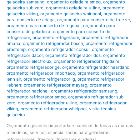
geladeira samsung
,
orçamento geladeira smeg
,
orçamento
geladeira sub zero
,
orçamento geladeira u-line
,
orçamento
geladeira viking
,
orçamento geladeira whirlpool
,
orçamento
para conserto de adega
,
orçamento para conserto de freezer
,
orçamento para conserto de frigobar
,
orçamento para
conserto de geladeira
,
orçamento para conserto de
refrigerador
,
orçamento refrigerador
,
orçamento refrigerador
amana
,
orçamento refrigerador bosch
,
orçamento refrigerador
brastemp
,
orçamento refrigerador consul
,
orçamento
refrigerador dacor
,
orçamento refrigerador dcs
,
orçamento
refrigerador electrolux
,
orçamento refrigerador frigidaire
,
orçamento refrigerador ge
,
orçamento refrigerador heartland
,
orçamento refrigerador importado
,
orçamento refrigerador
jenn air
,
orçamento refrigerador lg
,
orçamento refrigerador
liebherr
,
orçamento refrigerador maytag
,
orçamento
refrigerador nacional
,
orçamento refrigerador samsung
,
orçamento refrigerador smeg
,
orçamento refrigerador sub
zero
,
orçamento refrigerador u-line
,
orçamento refrigerador
viking
,
orçamento refrigerador whirlpool
,
visita técnica
geladeira
Orçamento geladeira importada e nacional de todas as marcas
e modelos, serviços especializados para geladeiras,
refrigeradores, freezers, frigobares e adegas.