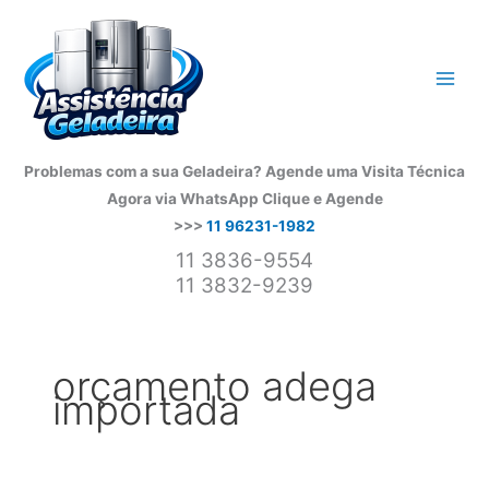
Ir
para
o
conteúdo
Problemas com a sua Geladeira? Agende uma Visita Técnica
Agora via WhatsApp
Clique e Agende
>>>
11 96231-1982
11 3836-9554
11 3832-9239
orçamento adega
importada