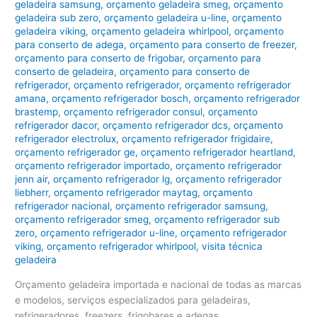
geladeira samsung
,
orçamento geladeira smeg
,
orçamento
geladeira sub zero
,
orçamento geladeira u-line
,
orçamento
geladeira viking
,
orçamento geladeira whirlpool
,
orçamento
para conserto de adega
,
orçamento para conserto de freezer
,
orçamento para conserto de frigobar
,
orçamento para
conserto de geladeira
,
orçamento para conserto de
refrigerador
,
orçamento refrigerador
,
orçamento refrigerador
amana
,
orçamento refrigerador bosch
,
orçamento refrigerador
brastemp
,
orçamento refrigerador consul
,
orçamento
refrigerador dacor
,
orçamento refrigerador dcs
,
orçamento
refrigerador electrolux
,
orçamento refrigerador frigidaire
,
orçamento refrigerador ge
,
orçamento refrigerador heartland
,
orçamento refrigerador importado
,
orçamento refrigerador
jenn air
,
orçamento refrigerador lg
,
orçamento refrigerador
liebherr
,
orçamento refrigerador maytag
,
orçamento
refrigerador nacional
,
orçamento refrigerador samsung
,
orçamento refrigerador smeg
,
orçamento refrigerador sub
zero
,
orçamento refrigerador u-line
,
orçamento refrigerador
viking
,
orçamento refrigerador whirlpool
,
visita técnica
geladeira
Orçamento geladeira importada e nacional de todas as marcas
e modelos, serviços especializados para geladeiras,
refrigeradores, freezers, frigobares e adegas.