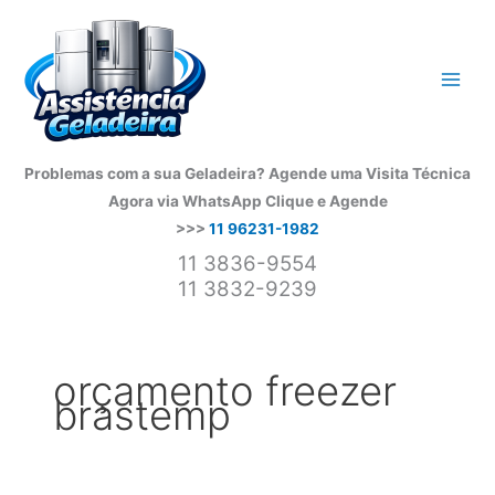
Ir
para
o
conteúdo
Problemas com a sua Geladeira? Agende uma Visita Técnica
Agora via WhatsApp
Clique e Agende
>>>
11 96231-1982
11 3836-9554
11 3832-9239
orçamento freezer
brastemp