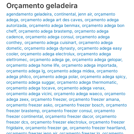
Orçamento geladeira
agendamento geladeira
,
continental
,
jenn air
,
orçamento
adega
,
orçamento adega art des caves
,
orçamento adega
autorizada
,
orçamento adega benmax
,
orçamento adega bon
cheff
,
orçamento adega brastemp
,
orçamento adega
cadence
,
orçamento adega consul
,
orçamento adega
conthey
,
orçamento adega cuisinart
,
orçamento adega
dometic
,
orçamento adega dynasty
,
orçamento adega easy
cooler
,
orçamento adega electrolux
,
orçamento adega
elettromec
,
orçamento adega ge
,
orçamento adega gelopar
,
orçamento adega home life
,
orçamento adega importada
,
orçamento adega lg
,
orçamento adega midea
,
orçamento
adega philco
,
orçamento adega polar
,
orçamento adega spicy
,
orçamento adega suggar
,
orçamento adega thermomatic
,
orçamento adega tocave
,
orçamento adega venax
,
orçamento adega vicini
,
orçamento adega waeco
,
orçamento
adega zeex
,
orçamento freezer
,
orçamento freezer amana
,
orçamento freezer asko
,
orçamento freezer bosch
,
orçamento
freezer brastemp
,
orçamento freezer consul
,
orçamento
freezer continental
,
orçamento freezer dacor
,
orçamento
freezer dcs
,
orçamento freezer electrolux
,
orçamento freezer
frigidaire
,
orçamento freezer ge
,
orçamento freezer heartland
,
orçamento freezer jenn air
,
orçamento freezer lg
,
orçamento