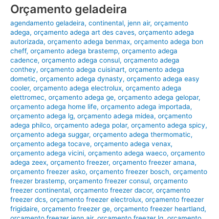
Orçamento geladeira
agendamento geladeira
,
continental
,
jenn air
,
orçamento
adega
,
orçamento adega art des caves
,
orçamento adega
autorizada
,
orçamento adega benmax
,
orçamento adega bon
cheff
,
orçamento adega brastemp
,
orçamento adega
cadence
,
orçamento adega consul
,
orçamento adega
conthey
,
orçamento adega cuisinart
,
orçamento adega
dometic
,
orçamento adega dynasty
,
orçamento adega easy
cooler
,
orçamento adega electrolux
,
orçamento adega
elettromec
,
orçamento adega ge
,
orçamento adega gelopar
,
orçamento adega home life
,
orçamento adega importada
,
orçamento adega lg
,
orçamento adega midea
,
orçamento
adega philco
,
orçamento adega polar
,
orçamento adega spicy
,
orçamento adega suggar
,
orçamento adega thermomatic
,
orçamento adega tocave
,
orçamento adega venax
,
orçamento adega vicini
,
orçamento adega waeco
,
orçamento
adega zeex
,
orçamento freezer
,
orçamento freezer amana
,
orçamento freezer asko
,
orçamento freezer bosch
,
orçamento
freezer brastemp
,
orçamento freezer consul
,
orçamento
freezer continental
,
orçamento freezer dacor
,
orçamento
freezer dcs
,
orçamento freezer electrolux
,
orçamento freezer
frigidaire
,
orçamento freezer ge
,
orçamento freezer heartland
,
orçamento freezer jenn air
,
orçamento freezer lg
,
orçamento