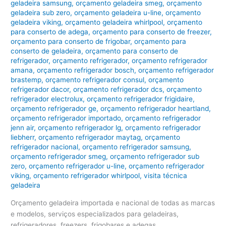
geladeira samsung
,
orçamento geladeira smeg
,
orçamento
geladeira sub zero
,
orçamento geladeira u-line
,
orçamento
geladeira viking
,
orçamento geladeira whirlpool
,
orçamento
para conserto de adega
,
orçamento para conserto de freezer
,
orçamento para conserto de frigobar
,
orçamento para
conserto de geladeira
,
orçamento para conserto de
refrigerador
,
orçamento refrigerador
,
orçamento refrigerador
amana
,
orçamento refrigerador bosch
,
orçamento refrigerador
brastemp
,
orçamento refrigerador consul
,
orçamento
refrigerador dacor
,
orçamento refrigerador dcs
,
orçamento
refrigerador electrolux
,
orçamento refrigerador frigidaire
,
orçamento refrigerador ge
,
orçamento refrigerador heartland
,
orçamento refrigerador importado
,
orçamento refrigerador
jenn air
,
orçamento refrigerador lg
,
orçamento refrigerador
liebherr
,
orçamento refrigerador maytag
,
orçamento
refrigerador nacional
,
orçamento refrigerador samsung
,
orçamento refrigerador smeg
,
orçamento refrigerador sub
zero
,
orçamento refrigerador u-line
,
orçamento refrigerador
viking
,
orçamento refrigerador whirlpool
,
visita técnica
geladeira
Orçamento geladeira importada e nacional de todas as marcas
e modelos, serviços especializados para geladeiras,
refrigeradores, freezers, frigobares e adegas.