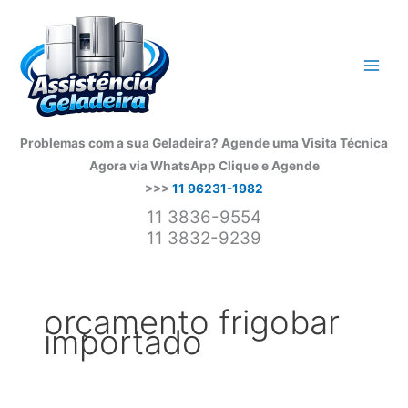
Ir
para
o
conteúdo
Problemas com a sua Geladeira? Agende uma Visita Técnica
Agora via WhatsApp
Clique e Agende
>>>
11 96231-1982
11 3836-9554
11 3832-9239
orçamento frigobar
importado