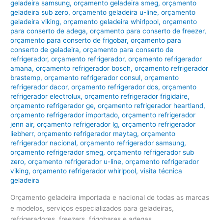
geladeira samsung
,
orçamento geladeira smeg
,
orçamento
geladeira sub zero
,
orçamento geladeira u-line
,
orçamento
geladeira viking
,
orçamento geladeira whirlpool
,
orçamento
para conserto de adega
,
orçamento para conserto de freezer
,
orçamento para conserto de frigobar
,
orçamento para
conserto de geladeira
,
orçamento para conserto de
refrigerador
,
orçamento refrigerador
,
orçamento refrigerador
amana
,
orçamento refrigerador bosch
,
orçamento refrigerador
brastemp
,
orçamento refrigerador consul
,
orçamento
refrigerador dacor
,
orçamento refrigerador dcs
,
orçamento
refrigerador electrolux
,
orçamento refrigerador frigidaire
,
orçamento refrigerador ge
,
orçamento refrigerador heartland
,
orçamento refrigerador importado
,
orçamento refrigerador
jenn air
,
orçamento refrigerador lg
,
orçamento refrigerador
liebherr
,
orçamento refrigerador maytag
,
orçamento
refrigerador nacional
,
orçamento refrigerador samsung
,
orçamento refrigerador smeg
,
orçamento refrigerador sub
zero
,
orçamento refrigerador u-line
,
orçamento refrigerador
viking
,
orçamento refrigerador whirlpool
,
visita técnica
geladeira
Orçamento geladeira importada e nacional de todas as marcas
e modelos, serviços especializados para geladeiras,
refrigeradores, freezers, frigobares e adegas.