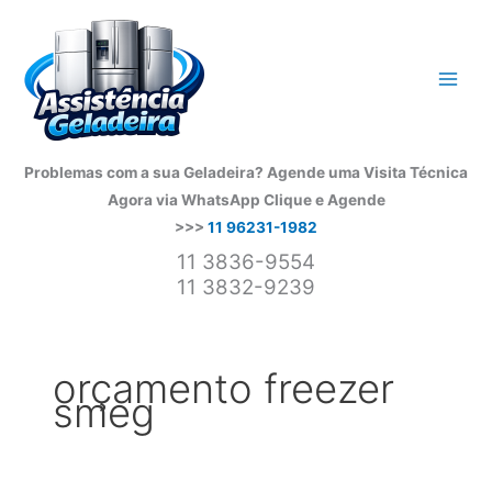
Ir
para
o
conteúdo
Problemas com a sua Geladeira? Agende uma Visita Técnica
Agora via WhatsApp
Clique e Agende
>>>
11 96231-1982
11 3836-9554
11 3832-9239
orçamento freezer
smeg