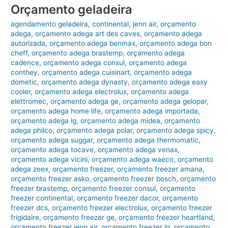
Orçamento geladeira
agendamento geladeira
,
continental
,
jenn air
,
orçamento
adega
,
orçamento adega art des caves
,
orçamento adega
autorizada
,
orçamento adega benmax
,
orçamento adega bon
cheff
,
orçamento adega brastemp
,
orçamento adega
cadence
,
orçamento adega consul
,
orçamento adega
conthey
,
orçamento adega cuisinart
,
orçamento adega
dometic
,
orçamento adega dynasty
,
orçamento adega easy
cooler
,
orçamento adega electrolux
,
orçamento adega
elettromec
,
orçamento adega ge
,
orçamento adega gelopar
,
orçamento adega home life
,
orçamento adega importada
,
orçamento adega lg
,
orçamento adega midea
,
orçamento
adega philco
,
orçamento adega polar
,
orçamento adega spicy
,
orçamento adega suggar
,
orçamento adega thermomatic
,
orçamento adega tocave
,
orçamento adega venax
,
orçamento adega vicini
,
orçamento adega waeco
,
orçamento
adega zeex
,
orçamento freezer
,
orçamento freezer amana
,
orçamento freezer asko
,
orçamento freezer bosch
,
orçamento
freezer brastemp
,
orçamento freezer consul
,
orçamento
freezer continental
,
orçamento freezer dacor
,
orçamento
freezer dcs
,
orçamento freezer electrolux
,
orçamento freezer
frigidaire
,
orçamento freezer ge
,
orçamento freezer heartland
,
orçamento freezer jenn air
,
orçamento freezer lg
,
orçamento