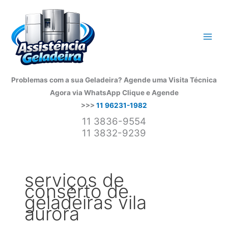
Ir
para
o
conteúdo
Problemas com a sua Geladeira? Agende uma Visita Técnica
Agora via WhatsApp
Clique e Agende
>>>
11 96231-1982
11 3836-9554
11 3832-9239
serviços de
conserto de
geladeiras vila
aurora