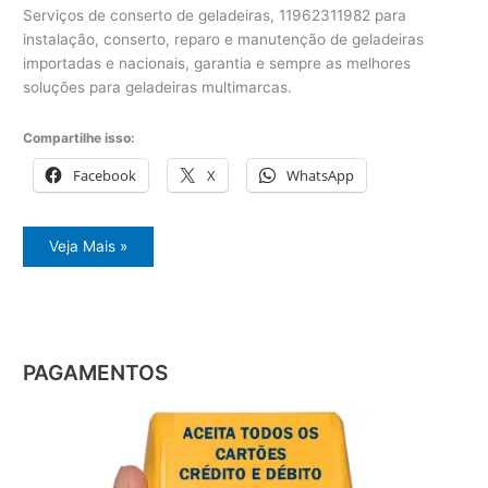
Serviços de conserto de geladeiras, 11962311982 para
instalação, conserto, reparo e manutenção de geladeiras
importadas e nacionais, garantia e sempre as melhores
soluções para geladeiras multimarcas.
Compartilhe isso:
Facebook
X
WhatsApp
Serviços
Veja Mais »
de
conserto
de
geladeiras
PAGAMENTOS