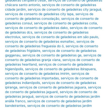
geladeiras cerqueira cesar
,
serviços de conserto de geladeiras
chácara santo antonio
,
serviços de conserto de geladeiras
cidade jardim
,
serviços de conserto de geladeiras city jaraguá
,
serviços de conserto de geladeiras city lapa
,
serviços de
conserto de geladeiras consolação
,
serviços de conserto de
geladeiras consul
,
serviços de conserto de geladeiras cotia
,
serviços de conserto de geladeiras dako
,
serviços de conserto
de geladeiras dcs
,
serviços de conserto de geladeiras
electrolux
,
serviços de conserto de geladeiras em são paulo
,
serviços de conserto de geladeiras esmaltec
,
serviços de
conserto de geladeiras freguesia do ó
,
serviços de conserto
de geladeiras frigidaire
,
serviços de conserto de geladeiras
gaggenau
,
serviços de conserto de geladeiras ge
,
serviços de
conserto de geladeiras granja viana
,
serviços de conserto de
geladeiras heartland
,
serviços de conserto de geladeiras
higienópolis
,
serviços de conserto de geladeiras ibirapuera
,
serviços de conserto de geladeiras imirim
,
serviços de
conserto de geladeiras importadas
,
serviços de conserto de
geladeiras indianópolis
,
serviços de conserto de geladeiras
ipiranga
,
serviços de conserto de geladeiras jaguara
,
serviços
de conserto de geladeiras jaguaré
,
serviços de conserto de
geladeiras jaraguá
,
serviços de conserto de geladeiras jardim
anália franco
,
serviços de conserto de geladeiras jardim
bandeirantes
,
serviços de conserto de geladeiras jardim