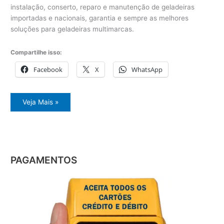
instalação, conserto, reparo e manutenção de geladeiras
importadas e nacionais, garantia e sempre as melhores
soluções para geladeiras multimarcas.
Compartilhe isso:
Facebook
X
WhatsApp
Serviços
Veja Mais »
de
conserto
de
geladeiras
PAGAMENTOS