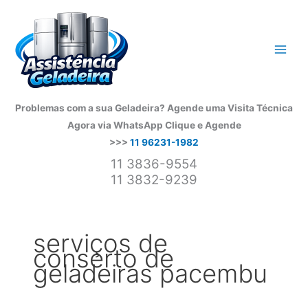
Ir
para
o
conteúdo
Problemas com a sua Geladeira? Agende uma Visita Técnica
Agora via WhatsApp
Clique e Agende
>>>
11 96231-1982
11 3836-9554
11 3832-9239
serviços de
conserto de
geladeiras pacembu