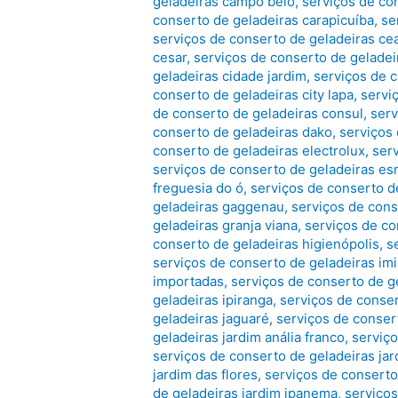
geladeiras campo belo
,
serviços de co
conserto de geladeiras carapicuíba
,
se
serviços de conserto de geladeiras ce
cesar
,
serviços de conserto de geladei
geladeiras cidade jardim
,
serviços de c
conserto de geladeiras city lapa
,
servi
de conserto de geladeiras consul
,
serv
conserto de geladeiras dako
,
serviços
conserto de geladeiras electrolux
,
ser
serviços de conserto de geladeiras es
freguesia do ó
,
serviços de conserto de
geladeiras gaggenau
,
serviços de cons
geladeiras granja viana
,
serviços de co
conserto de geladeiras higienópolis
,
s
serviços de conserto de geladeiras im
importadas
,
serviços de conserto de g
geladeiras ipiranga
,
serviços de conser
geladeiras jaguaré
,
serviços de conser
geladeiras jardim anália franco
,
serviço
serviços de conserto de geladeiras jar
jardim das flores
,
serviços de conserto
de geladeiras jardim ipanema
,
serviços