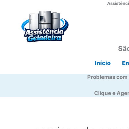
Ir
Assistênci
para
o
conteúdo
São
Início
E
Problemas com 
Clique e Ag