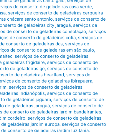
nserto de geladeiras canto galo
,
serviços de
rviços de conserto de geladeiras casa verde
,
asa
,
serviços de conserto de geladeiras cerqueira
ras chácara santo antonio
,
serviços de conserto de
onserto de geladeiras city jaraguá
,
serviços de
ços de conserto de geladeiras consolação
,
serviços
iços de conserto de geladeiras cotia
,
serviços de
 de conserto de geladeiras dcs
,
serviços de
viços de conserto de geladeiras em são paulo
,
maltec
,
serviços de conserto de geladeiras
 geladeiras frigidaire
,
serviços de conserto de
erto de geladeiras ge
,
serviços de conserto de
nserto de geladeiras heartland
,
serviços de
erviços de conserto de geladeiras ibirapuera
,
irim
,
serviços de conserto de geladeiras
eladeiras indianópolis
,
serviços de conserto de
to de geladeiras jaguara
,
serviços de conserto de
to de geladeiras jaraguá
,
serviços de conserto de
s de conserto de geladeiras jardim bandeirantes
,
dim cordeiro
,
serviços de conserto de geladeiras
 de geladeiras jardim europa
,
serviços de conserto
 de conserto de geladeiras jardim luzitania
,