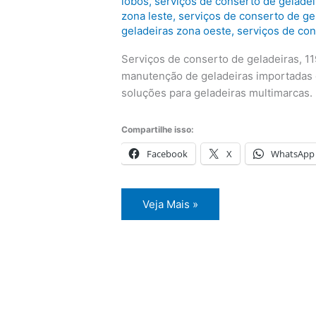
lobos
,
serviços de conserto de geladei
zona leste
,
serviços de conserto de ge
geladeiras zona oeste
,
serviços de con
Serviços de conserto de geladeiras, 11
manutenção de geladeiras importadas 
soluções para geladeiras multimarcas.
Compartilhe isso:
Facebook
X
WhatsApp
Serviços
Veja Mais »
de
conserto
de
geladeiras