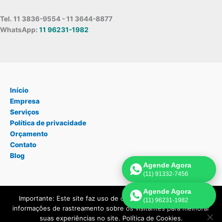
Tel. 11 3836-9554 - 11 3644-8877
WhatsApp:
11 96231-1982
Início
Empresa
Serviços
Política de privacidade
Orçamento
Contato
Blog
Agende Agora
(11) 91332-7456
Agende Agora
Importante: Este site faz uso de cookies que podem conter
(11) 96231-1982
Copyright © 2026 Assistência Técnica Geladeira São Paulo | Criado
informações de rastreamento sobre os visitantes para melhorar
por:
Página de Venda
.
suas experiências no site. Política de Cookies.