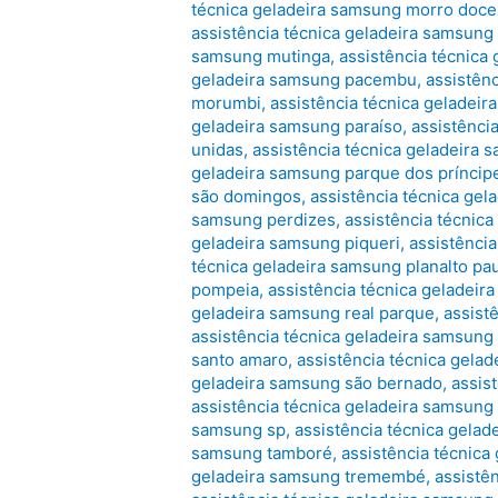
técnica geladeira samsung morro doce
assistência técnica geladeira samsung
samsung mutinga
,
assistência técnica
geladeira samsung pacembu
,
assistên
morumbi
,
assistência técnica geladeir
geladeira samsung paraíso
,
assistênci
unidas
,
assistência técnica geladeira 
geladeira samsung parque dos príncip
são domingos
,
assistência técnica ge
samsung perdizes
,
assistência técnic
geladeira samsung piqueri
,
assistência
técnica geladeira samsung planalto pau
pompeia
,
assistência técnica geladeir
geladeira samsung real parque
,
assist
assistência técnica geladeira samsung
santo amaro
,
assistência técnica gela
geladeira samsung são bernado
,
assis
assistência técnica geladeira samsung
samsung sp
,
assistência técnica gelad
samsung tamboré
,
assistência técnica
geladeira samsung tremembé
,
assistê