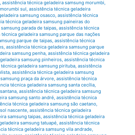
,
assistência técnica geladeira samsung morumbi
,
 morumbi sul
,
assistência técnica geladeira
 geladeira samsung osasco
,
assistência técnica
cia técnica geladeira samsung paineiras do
a samsung parada de taipas
,
assistência técnica
a técnica geladeira samsung parque das nações
samsung parque de taipas
,
assistência técnica
es
,
assistência técnica geladeira samsung parque
ladeira samsung penha
,
assistência técnica geladeira
a geladeira samsung pinheiros
,
assistência técnica
 técnica geladeira samsung pirituba
,
assistência
lista
,
assistência técnica geladeira samsung
a samsung praça da árvore
,
assistência técnica
ência técnica geladeira samsung santa cecília
,
 santana
,
assistência técnica geladeira samsung
deira samsung santo andré
,
assistência técnica
tência técnica geladeira samsung são caetano
,
 sol nascente
,
assistência técnica geladeira
eira samsung taipas
,
assistência técnica geladeira
 geladeira samsung tatuapé
,
assistência técnica
ncia técnica geladeira samsung vila andrade
,