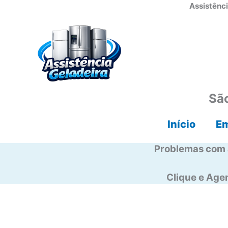
Ir
Assistênci
para
o
conteúdo
São
Início
E
Problemas com 
Clique e Ag