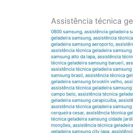
Assistência técnica g
0800 samsung
,
assistência geladeira
geladeira samsung
,
assistência técnic
geladeira samsung aeroporto
,
assistên
assistência técnica geladeira samsung 
samsung alto da lapa
,
assistência técn
técnica geladeira samsung barueri
,
ass
assistência técnica geladeira samsun
samsung brasil
,
assistência técnica ge
geladeira samsung brooklin velho
,
ass
assistência técnica geladeira samsung
campo belo
,
assistência técnica gelad
geladeira samsung carapicuíba
,
assist
assistência técnica geladeira samsung
cerqueira cesar
,
assistência técnica g
técnica geladeira samsung cidade jard
monções
,
assistência técnica geladeir
geladeira samsung city lapa
,
assistênc