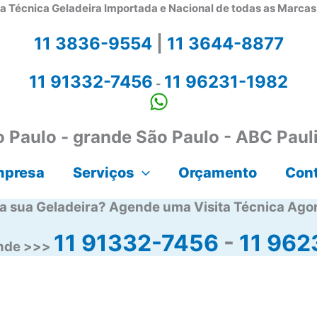
a Técnica Geladeira Importada e Nacional de todas as Marca
11 3836-9554
|
11 3644-8877
11 91332-7456
11 96231-1982
-
 Paulo - grande São Paulo - ABC Paul
mpresa
Serviços
Orçamento
Con
a sua Geladeira? Agende uma Visita Técnica Ago
11 91332-7456
-
11 962
ende >>>