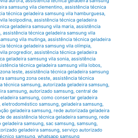
vila aurora
,
assistência técnica geladeira samsung
eira samsung vila clementino
,
assistência técnica
cia técnica geladeira samsung vila hamburguesa
,
vila leolpodina
,
assistência técnica geladeira
cnica geladeira samsung vila maria
,
assistência
a
,
assistência técnica geladeira samsung vila
 samsung vila mutinga
,
assistência técnica geladeira
cia técnica geladeira samsung vila olímpia
,
vila progredior
,
assistência técnica geladeira
ica geladeira samsung vila sonia
,
assistência
sistência técnica geladeira samsung villa lobos
,
 zona leste
,
assistência técnica geladeira samsung
eira samsung zona oeste
,
assistência técnica
ia técnica samsung
,
autorizada geladeira samsung
,
eira samsung
,
autorizado samsung
,
central de
eladeira samsung
,
como consertar geladeira
,
eletrodoméstico samsung
,
geladeira samsung
,
ção geladeira samsung
,
rede autorizada geladeira
de de assistência técnica geladeira samsung
,
rede
o geladeira samsung
,
sac samsung
,
samsung
,
torizado geladeira samsung
,
serviço autorizado
técnico samsung
,
whatsapp samsung