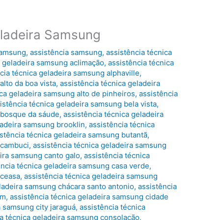
eladeira Samsung
 samsung
,
assistência samsung
,
assistência técnica
a geladeira samsung aclimação
,
assistência técnica
cia técnica geladeira samsung alphaville
,
alto da boa vista
,
assistência técnica geladeira
ica geladeira samsung alto de pinheiros
,
assistência
istência técnica geladeira samsung bela vista
,
g bosque da sáude
,
assistência técnica geladeira
ladeira samsung brooklin
,
assistência técnica
istência técnica geladeira samsung butantã
,
 cambuci
,
assistência técnica geladeira samsung
eira samsung canto galo
,
assistência técnica
ência técnica geladeira samsung casa verde
,
 ceasa
,
assistência técnica geladeira samsung
eladeira samsung chácara santo antonio
,
assistência
im
,
assistência técnica geladeira samsung cidade
a samsung city jaraguá
,
assistência técnica
ia técnica geladeira samsung consolação
,