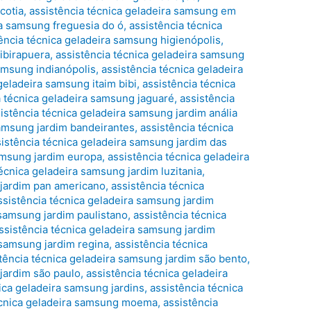
cotia
,
assistência técnica geladeira samsung em
ra samsung freguesia do ó
,
assistência técnica
ência técnica geladeira samsung higienópolis
,
ibirapuera
,
assistência técnica geladeira samsung
samsung indianópolis
,
assistência técnica geladeira
geladeira samsung itaim bibi
,
assistência técnica
a técnica geladeira samsung jaguaré
,
assistência
istência técnica geladeira samsung jardim anália
samsung jardim bandeirantes
,
assistência técnica
istência técnica geladeira samsung jardim das
samsung jardim europa
,
assistência técnica geladeira
técnica geladeira samsung jardim luzitania
,
 jardim pan americano
,
assistência técnica
ssistência técnica geladeira samsung jardim
 samsung jardim paulistano
,
assistência técnica
ssistência técnica geladeira samsung jardim
 samsung jardim regina
,
assistência técnica
tência técnica geladeira samsung jardim são bento
,
jardim são paulo
,
assistência técnica geladeira
ica geladeira samsung jardins
,
assistência técnica
écnica geladeira samsung moema
,
assistência