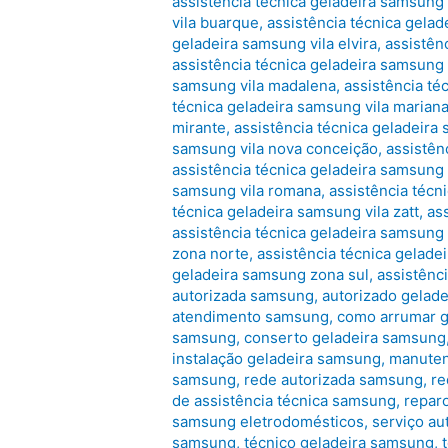
assistência técnica geladeira samsung 
vila buarque
,
assistência técnica gelad
geladeira samsung vila elvira
,
assistên
assistência técnica geladeira samsung 
samsung vila madalena
,
assistência té
técnica geladeira samsung vila marian
mirante
,
assistência técnica geladeira
samsung vila nova conceição
,
assistên
assistência técnica geladeira samsung 
samsung vila romana
,
assistência técn
técnica geladeira samsung vila zatt
,
as
assistência técnica geladeira samsung
zona norte
,
assistência técnica gelad
geladeira samsung zona sul
,
assistênc
autorizada samsung
,
autorizado gelad
atendimento samsung
,
como arrumar g
samsung
,
conserto geladeira samsung
instalação geladeira samsung
,
manuten
samsung
,
rede autorizada samsung
,
re
de assistência técnica samsung
,
repar
samsung eletrodomésticos
,
serviço au
samsung
,
técnico geladeira samsung
,