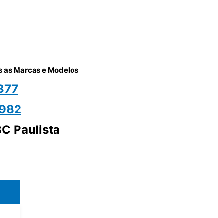
as as Marcas e Modelos
877
1982
BC Paulista