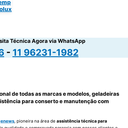
temp
rolux
sita Técnica Agora via WhatsApp
6
-
11 96231-1982
onal de todas as marcas e modelos, geladeiras
ssistência para conserto e manutenção com
genews
, pioneira na área de
assistência técnica para
de qualidade e comprovada parceria com nossos clientes e