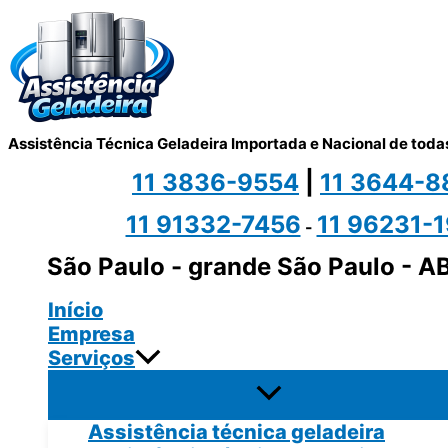
Ir
para
o
conteúdo
Assistência Técnica Geladeira Importada e Nacional de tod
11 3836-9554
|
11 3644-8
11 91332-7456
11 96231-
-
São Paulo - grande São Paulo - A
Início
Empresa
Serviços
Assistência técnica geladeira