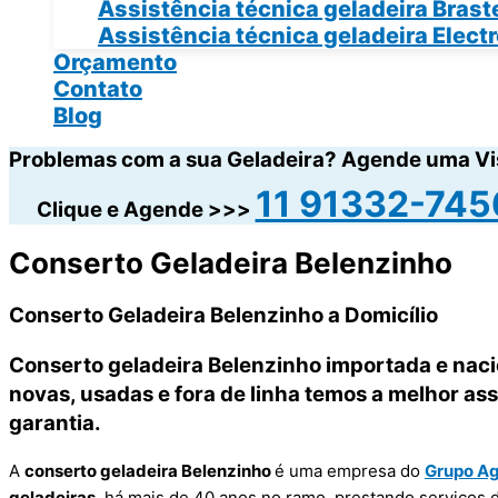
Assistência técnica geladeira Bras
Assistência técnica geladeira Elect
Orçamento
Contato
Blog
Problemas com a sua Geladeira? Agende uma Vi
11 91332-745
Clique e Agende >>>
Conserto Geladeira Belenzinho
Conserto Geladeira Belenzinho a Domicílio
Conserto geladeira Belenzinho importada e naci
novas, usadas e fora de linha temos a melhor a
garantia.
A
conserto geladeira Belenzinho
é uma empresa do
Grupo A
geladeiras
, há mais de 40 anos no ramo, prestando serviços 