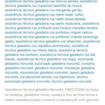
assistência técnica geladeira rua marcus pereira
,
assistência
técnica geladeira rua marechal hastinfilo de moura
,
assistência técnica geladeira rua margarida galvão
,
assistência técnica geladeira rua marie nader calfat
,
assistência técnica geladeira rua nabih assad abdalla
,
assistência técnica geladeira rua padre madureira
,
assistência
técnica geladeira rua professor josé horácio meirelles teixeira
,
assistência técnica geladeira rua professor miguel calmon
,
assistência técnica geladeira rua professor orlando alvarenga
galdio
,
assistência técnica geladeira rua rafael ielo
,
assistência
técnica geladeira rua republica dominicana
,
assistência
técnica geladeira rua ribeiro lisboa
,
assistência técnica
geladeira rua sanharó
,
assistência técnica geladeira rua são
bráulio
,
assistência técnica geladeira rua tingui
,
autorizada
geladeira morumbi
,
autorizado geladeira morumbi
,
conserto
geladeira morumbi
,
geladeira morumbi
,
instalação geladeira
morumbi
,
manutenção geladeira morumbi
,
reparo geladeira
morumbi
,
rua alexandre benois
,
rua itapimirum
,
técnico
autorizado geladeira morumbi
,
técnico geladeira morumbi
Assistência técnica geladeira Morumbi, 11962311982 de todos
os modelos, geladeiras novas, usadas e fora de linha temos a
melhor assistência para conserto e manutenção com garantia.