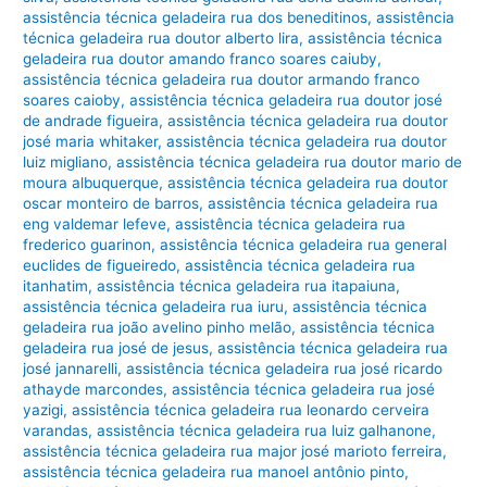
assistência técnica geladeira rua dos beneditinos
,
assistência
técnica geladeira rua doutor alberto lira
,
assistência técnica
geladeira rua doutor amando franco soares caiuby
,
assistência técnica geladeira rua doutor armando franco
soares caioby
,
assistência técnica geladeira rua doutor josé
de andrade figueira
,
assistência técnica geladeira rua doutor
josé maria whitaker
,
assistência técnica geladeira rua doutor
luiz migliano
,
assistência técnica geladeira rua doutor mario de
moura albuquerque
,
assistência técnica geladeira rua doutor
oscar monteiro de barros
,
assistência técnica geladeira rua
eng valdemar lefeve
,
assistência técnica geladeira rua
frederico guarinon
,
assistência técnica geladeira rua general
euclides de figueiredo
,
assistência técnica geladeira rua
itanhatim
,
assistência técnica geladeira rua itapaiuna
,
assistência técnica geladeira rua iuru
,
assistência técnica
geladeira rua joão avelino pinho melão
,
assistência técnica
geladeira rua josé de jesus
,
assistência técnica geladeira rua
josé jannarelli
,
assistência técnica geladeira rua josé ricardo
athayde marcondes
,
assistência técnica geladeira rua josé
yazigi
,
assistência técnica geladeira rua leonardo cerveira
varandas
,
assistência técnica geladeira rua luiz galhanone
,
assistência técnica geladeira rua major josé marioto ferreira
,
assistência técnica geladeira rua manoel antônio pinto
,