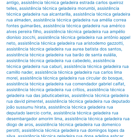
antigo
,
assistência técnica geladeira estrada carlos queiroz
telles
,
assistência técnica geladeira morumbi
,
assistência
técnica geladeira rua alcantarilla
,
assistência técnica geladeira
rua almaden
,
assistência técnica geladeira rua amélia correa
fontes guimarães
,
assistência técnica geladeira rua américo
alves pereira filho
,
assistência técnica geladeira rua ampélio
dionísio zocchi
,
assistência técnica geladeira rua antônio appel
neto
,
assistência técnica geladeira rua aristodemo gazzotti
,
assistência técnica geladeira rua aurea batista dos santos
,
assistência técnica geladeira rua barão de santa eulália
,
assistência técnica geladeira rua cabedelo
,
assistência
técnica geladeira rua caburi
,
assistência técnica geladeira rua
camillo nader
,
assistência técnica geladeira rua carlos lima
morel
,
assistência técnica geladeira rua circular do bosque
,
assistência técnica geladeira rua comendador gabriel calfat
,
assistência técnica geladeira rua crítios
,
assistência técnica
geladeira rua das jabuticabeiras
,
assistência técnica geladeira
rua david pimentel
,
assistência técnica geladeira rua deputado
joão sussumu hirata
,
assistência técnica geladeira rua
deputado laercio corte
,
assistência técnica geladeira rua
desembargador amorim lima
,
assistência técnica geladeira rua
diogo de aros
,
assistência técnica geladeira rua domenico
perotti
,
assistência técnica geladeira rua domingos lopes da
silva
,
assistência técnica geladeira rua dona adelina ashcar
,