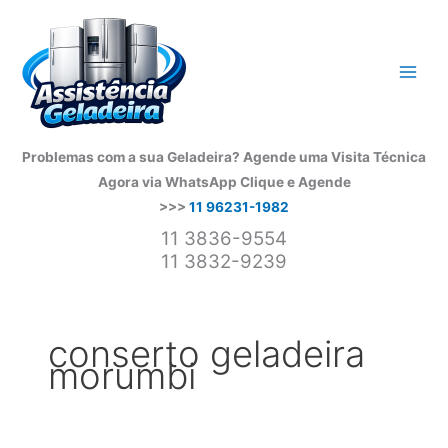
Ir
para
o
conteúdo
Problemas com a sua Geladeira? Agende uma Visita Técnica
Agora via WhatsApp
Clique e Agende
>>>
11 96231-1982
11 3836-9554
11 3832-9239
conserto geladeira
morumbi