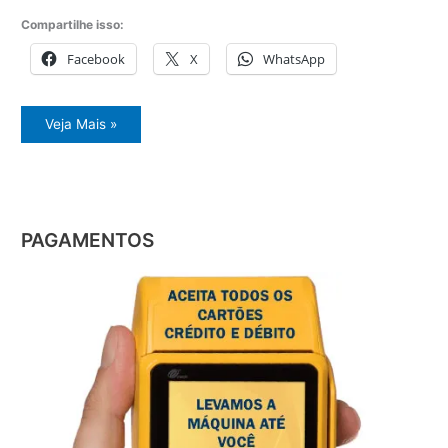
Compartilhe isso:
Facebook
X
WhatsApp
Assistência
Veja Mais »
técnica
geladeira
Morumbi
PAGAMENTOS