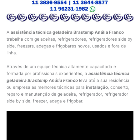
A
assistência técnica geladeira Brastemp Anália Franco
trabalha com geladeiras, refrigeradores, refrigeradores side by
side, freezers, adegas e frigobares novos, usados e fora de
linha.
Através de um equipe técnica altamente capacitada e
formada por profissionais experientes, a
assistência técnica
geladeira Brastemp Anália Franco
leva até a sua residência
ou empresa as melhores técnicas para
instalação
, conserto,
reparo e manutenção de geladeira, refrigerador, refrigerador
side by side, freezer, adega e frigobar.