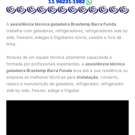
A
assistência técnica geladeira Brastemp Barra Funda
trabalha com geladeiras, refrigeradores, refrigeradores side by
side, freezers, adegas e frigobares novos, usados e fora de
linha.
Através de um equipe técnica altamente capacitada e
formada por profissionais experientes, a
assistência técnica
geladeira Brastemp Barra Funda
leva até a sua residência ou
empresa as melhores técnicas para
instalação
, conserto,
reparo e manutenção de geladeira, refrigerador, refrigerador
side by side, freezer, adega e frigobar.