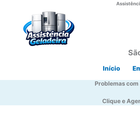
Ir
Assistênci
para
o
conteúdo
São
Início
E
Problemas com 
Clique e Ag