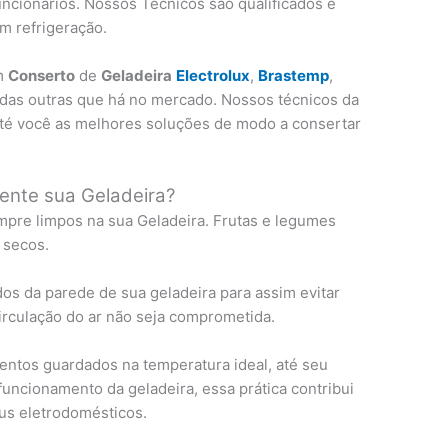
uncionários. Nossos Técnicos são qualificados e
m refrigeração.
em
Conserto
de
Geladeira
Electrolux
,
Brastemp
,
todas outras que há no mercado. Nossos técnicos da
té você as melhores soluções de modo a consertar
ente sua Geladeira?
pre limpos na sua Geladeira. Frutas e legumes
 secos.
os da parede de sua geladeira para assim evitar
circulação do ar não seja comprometida.
ntos guardados na temperatura ideal, até seu
uncionamento da geladeira, essa prática contribui
us eletrodomésticos.