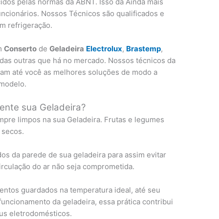
idos pelas normas da ABNT. Isso dá Ainda mais
uncionários. Nossos Técnicos são qualificados e
m refrigeração.
em
Conserto
de
Geladeira
Electrolux
,
Brastemp
,
todas outras que há no mercado. Nossos técnicos da
evam até você as melhores soluções de modo a
 modelo.
ente sua Geladeira?
pre limpos na sua Geladeira. Frutas e legumes
 secos.
os da parede de sua geladeira para assim evitar
circulação do ar não seja comprometida.
ntos guardados na temperatura ideal, até seu
uncionamento da geladeira, essa prática contribui
us eletrodomésticos.