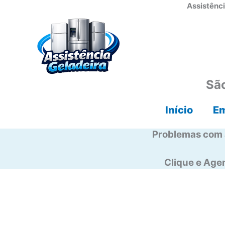
Ir
Assistênci
para
o
conteúdo
São
Início
E
Problemas com 
Clique e Ag