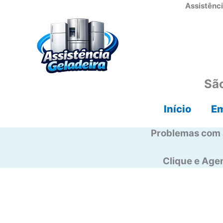
Ir
Assistênci
para
o
conteúdo
São
Início
E
Problemas com 
Clique e Ag