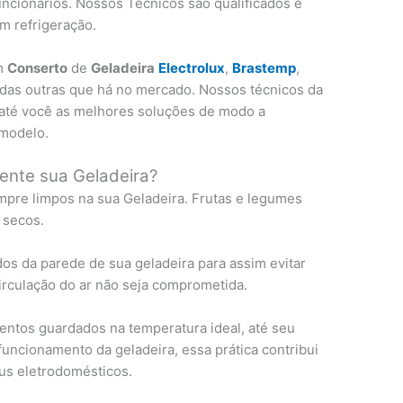
uncionários. Nossos Técnicos são qualificados e
m refrigeração.
em
Conserto
de
Geladeira
Electrolux
,
Brastemp
,
todas outras que há no mercado. Nossos técnicos da
até você as melhores soluções de modo a
 modelo.
ente sua Geladeira?
pre limpos na sua Geladeira. Frutas e legumes
 secos.
os da parede de sua geladeira para assim evitar
circulação do ar não seja comprometida.
ntos guardados na temperatura ideal, até seu
uncionamento da geladeira, essa prática contribui
us eletrodomésticos.