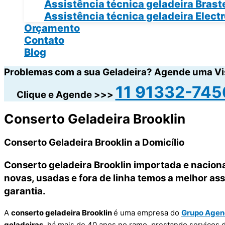
Assistência técnica geladeira Bras
Assistência técnica geladeira Elect
Orçamento
Contato
Blog
Problemas com a sua Geladeira? Agende uma Vi
11 91332-745
Clique e Agende >>>
Conserto Geladeira Brooklin
Conserto Geladeira Brooklin a Domicílio
Conserto geladeira Brooklin importada e naciona
novas, usadas e fora de linha temos a melhor a
garantia.
A
conserto geladeira Brooklin
é uma empresa do
Grupo Age
geladeiras
, há mais de 40 anos no ramo, prestando serviços 