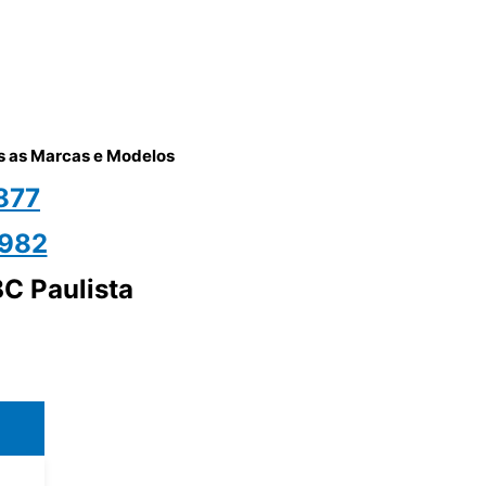
as as Marcas e Modelos
877
1982
BC Paulista