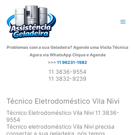
Ir
para
o
conteúdo
Problemas com a sua Geladeira? Agende uma Visita Técnica
Agora via WhatsApp
Clique e Agende
>>>
11 96231-1982
11 3836-9554
11 3832-9239
Técnico Eletrodoméstico Vila Nivi
Técnico Eletrodoméstico Vila Nivi 11 3836-
9554
Técnico eletrodoméstico Vila Nivi precisa
consertar a sua geladeira, nós temos