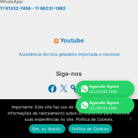
WhatsApp:
11 91332-7456
–
11 96231-1982
Youtube
Assistência técnica geladeira importada e nacional
Siga-nos
Facebook
X
YouTube
Agende Agora
(11) 91332-7456
Agende Agora
Assistência Geladeira
Importante: Este site faz uso de cookies que podem conter
(11) 96231-1982
informações de rastreamento sobre os visitantes para melhorar
suas experiências no site. Política de Cookies.
Assistência Técnica Geladeira
Sim, eu Aceito.
Política de Cookies
Rua Isabel de Oliveira, 18, Piqueri, São Paulo - SP.