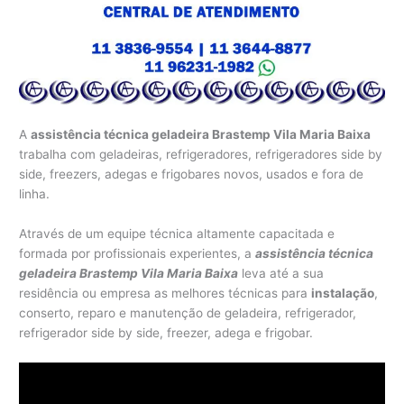
A
assistência técnica geladeira Brastemp Vila Maria Baixa
trabalha com geladeiras, refrigeradores, refrigeradores side by
side, freezers, adegas e frigobares novos, usados e fora de
linha.
Através de um equipe técnica altamente capacitada e
formada por profissionais experientes, a
assistência técnica
geladeira Brastemp Vila Maria Baixa
leva até a sua
residência ou empresa as melhores técnicas para
instalação
,
conserto, reparo e manutenção de geladeira, refrigerador,
refrigerador side by side, freezer, adega e frigobar.