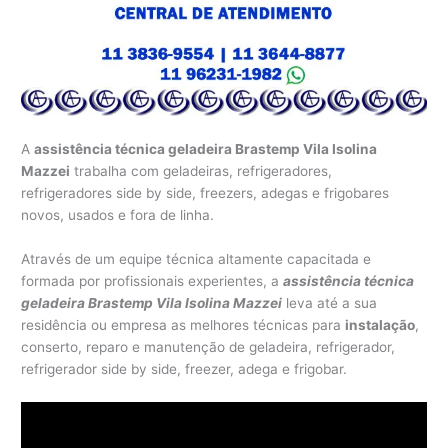
A
assistência técnica geladeira Brastemp Vila Isolina
Mazzei
trabalha com geladeiras, refrigeradores,
refrigeradores side by side, freezers, adegas e frigobares
novos, usados e fora de linha.
Através de um equipe técnica altamente capacitada e
formada por profissionais experientes, a
assistência técnica
geladeira Brastemp Vila Isolina Mazzei
leva até a sua
residência ou empresa as melhores técnicas para
instalação
,
conserto, reparo e manutenção de geladeira, refrigerador,
refrigerador side by side, freezer, adega e frigobar.