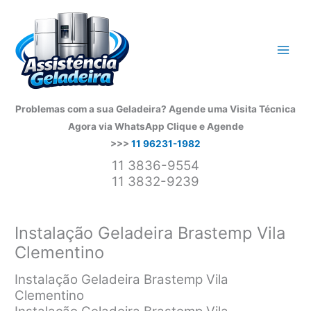
Ir
para
o
conteúdo
Problemas com a sua Geladeira? Agende uma Visita Técnica
Agora via WhatsApp
Clique e Agende
>>>
11 96231-1982
11 3836-9554
11 3832-9239
Instalação Geladeira Brastemp Vila
Clementino
Instalação Geladeira Brastemp Vila
Clementino