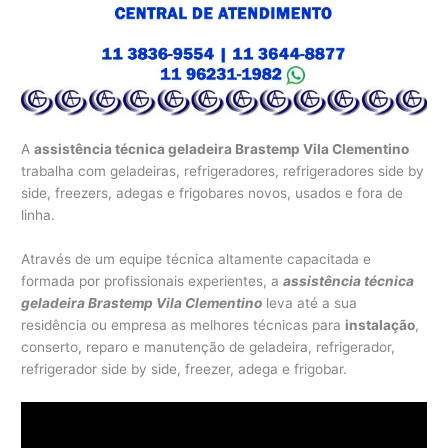
A
assistência técnica geladeira Brastemp Vila Clementino
trabalha com geladeiras, refrigeradores, refrigeradores side by
side, freezers, adegas e frigobares novos, usados e fora de
linha.
Através de um equipe técnica altamente capacitada e
formada por profissionais experientes, a
assistência técnica
geladeira Brastemp Vila Clementino
leva até a sua
residência ou empresa as melhores técnicas para
instalação
,
conserto, reparo e manutenção de geladeira, refrigerador,
refrigerador side by side, freezer, adega e frigobar.