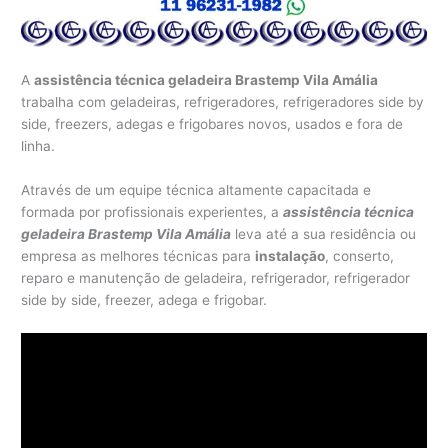
A
assistência técnica geladeira Brastemp Vila Amália
trabalha com geladeiras, refrigeradores, refrigeradores side by
side, freezers, adegas e frigobares novos, usados e fora de
linha.
Através de um equipe técnica altamente capacitada e
formada por profissionais experientes, a
assistência técnica
geladeira Brastemp Vila Amália
leva até a sua residência ou
empresa as melhores técnicas para
instalação
, conserto,
reparo e manutenção de geladeira, refrigerador, refrigerador
side by side, freezer, adega e frigobar.