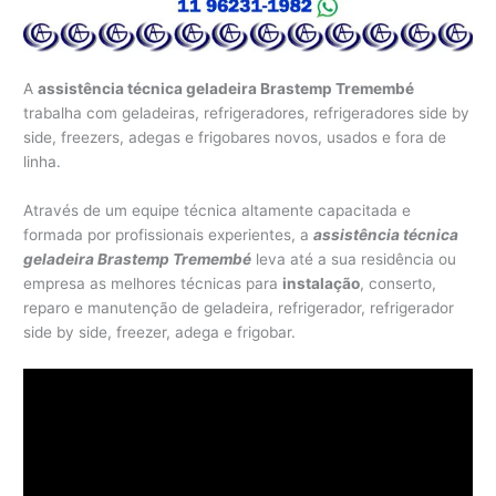
A
assistência técnica geladeira Brastemp Tremembé
trabalha com geladeiras, refrigeradores, refrigeradores side by
side, freezers, adegas e frigobares novos, usados e fora de
linha.
Através de um equipe técnica altamente capacitada e
formada por profissionais experientes, a
assistência técnica
geladeira Brastemp Tremembé
leva até a sua residência ou
empresa as melhores técnicas para
instalação
, conserto,
reparo e manutenção de geladeira, refrigerador, refrigerador
side by side, freezer, adega e frigobar.