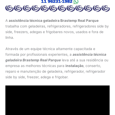
A
assistência técnica geladeira Brastemp Real Parque
trabalha com geladeiras, refrigeradores, refrigeradores side by
side, freezers, adegas e frigobares novos, usados e fora de
linha.
Através de um equipe técnica altamente capacitada e
formada por profissionais experientes, a
assistência técnica
geladeira Brastemp Real Parque
leva até a sua residência ou
empresa as melhores técnicas para
instalação
, conserto,
reparo e manutenção de geladeira, refrigerador, refrigerador
side by side, freezer, adega e frigobar.