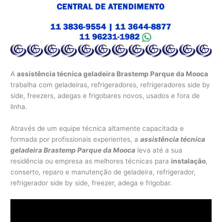
A
assistência técnica geladeira Brastemp Parque da Mooca
trabalha com geladeiras, refrigeradores, refrigeradores side by
side, freezers, adegas e frigobares novos, usados e fora de
linha.
Através de um equipe técnica altamente capacitada e
formada por profissionais experientes, a
assistência técnica
geladeira Brastemp Parque da Mooca
leva até a sua
residência ou empresa as melhores técnicas para
instalação
,
conserto, reparo e manutenção de geladeira, refrigerador,
refrigerador side by side, freezer, adega e frigobar.