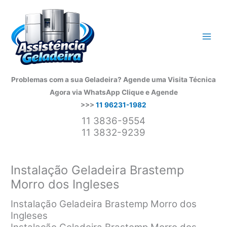
Ir
para
o
conteúdo
Problemas com a sua Geladeira? Agende uma Visita Técnica
Agora via WhatsApp
Clique e Agende
>>>
11 96231-1982
11 3836-9554
11 3832-9239
Instalação Geladeira Brastemp
Morro dos Ingleses
Instalação Geladeira Brastemp Morro dos
Ingleses