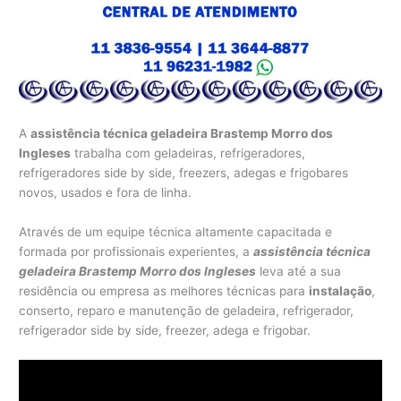
A
assistência técnica geladeira Brastemp Morro dos
Ingleses
trabalha com geladeiras, refrigeradores,
refrigeradores side by side, freezers, adegas e frigobares
novos, usados e fora de linha.
Através de um equipe técnica altamente capacitada e
formada por profissionais experientes, a
assistência técnica
geladeira Brastemp Morro dos Ingleses
leva até a sua
residência ou empresa as melhores técnicas para
instalação
,
conserto, reparo e manutenção de geladeira, refrigerador,
refrigerador side by side, freezer, adega e frigobar.