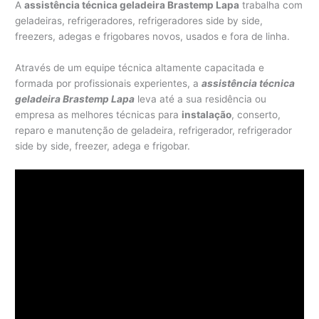
A
assistência técnica geladeira Brastemp Lapa
trabalha com
geladeiras, refrigeradores, refrigeradores side by side,
freezers, adegas e frigobares novos, usados e fora de linha.
Através de um equipe técnica altamente capacitada e
formada por profissionais experientes, a
assistência técnica
geladeira Brastemp Lapa
leva até a sua residência ou
empresa as melhores técnicas para
instalação
, conserto,
reparo e manutenção de geladeira, refrigerador, refrigerador
side by side, freezer, adega e frigobar.