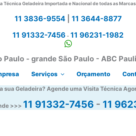
a Técnica Geladeira Importada e Nacional de todas as Marca
11 3836-9554
|
11 3644-8877
11 91332-7456
11 96231-1982
-
 Paulo - grande São Paulo - ABC Paul
mpresa
Serviços
Orçamento
Con
a sua Geladeira? Agende uma Visita Técnica Ago
11 91332-7456
-
11 962
ende >>>