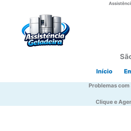
Ir
Assistênci
para
o
conteúdo
São
Início
E
Problemas com 
Clique e Ag