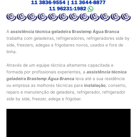
A
assistência técnica geladeira Brastemp Água Branca
trabalha com geladeiras, refrigeradores, refrigeradores side by
side, freezers, adegas e frigobares novos, usados e fora de
linha.
Através de um equipe técnica altamente capacitada e
formada por profissionais experientes, a
assistência técnica
geladeira Brastemp Água Branca
leva até a sua residência
ou empresa as melhores técnicas para
instalação
, conserto,
reparo e manutenção de geladeira, refrigerador, refrigerador
side by side, freezer, adega e frigobar.