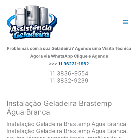
Ir
para
o
conteúdo
Problemas com a sua Geladeira? Agende uma Visita Técnica
Agora via WhatsApp
Clique e Agende
>>>
11 96231-1982
11 3836-9554
11 3832-9239
Instalação Geladeira Brastemp
Água Branca
Instalação Geladeira Brastemp Água Branca
Instalação Geladeira Brastemp Água Branca,