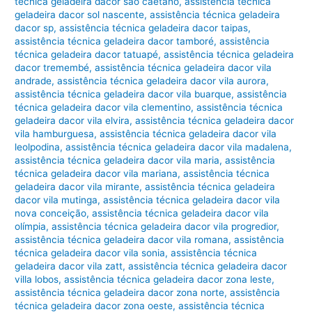
técnica geladeira dacor são caetano
,
assistência técnica
geladeira dacor sol nascente
,
assistência técnica geladeira
dacor sp
,
assistência técnica geladeira dacor taipas
,
assistência técnica geladeira dacor tamboré
,
assistência
técnica geladeira dacor tatuapé
,
assistência técnica geladeira
dacor tremembé
,
assistência técnica geladeira dacor vila
andrade
,
assistência técnica geladeira dacor vila aurora
,
assistência técnica geladeira dacor vila buarque
,
assistência
técnica geladeira dacor vila clementino
,
assistência técnica
geladeira dacor vila elvira
,
assistência técnica geladeira dacor
vila hamburguesa
,
assistência técnica geladeira dacor vila
leolpodina
,
assistência técnica geladeira dacor vila madalena
,
assistência técnica geladeira dacor vila maria
,
assistência
técnica geladeira dacor vila mariana
,
assistência técnica
geladeira dacor vila mirante
,
assistência técnica geladeira
dacor vila mutinga
,
assistência técnica geladeira dacor vila
nova conceição
,
assistência técnica geladeira dacor vila
olímpia
,
assistência técnica geladeira dacor vila progredior
,
assistência técnica geladeira dacor vila romana
,
assistência
técnica geladeira dacor vila sonia
,
assistência técnica
geladeira dacor vila zatt
,
assistência técnica geladeira dacor
villa lobos
,
assistência técnica geladeira dacor zona leste
,
assistência técnica geladeira dacor zona norte
,
assistência
técnica geladeira dacor zona oeste
,
assistência técnica