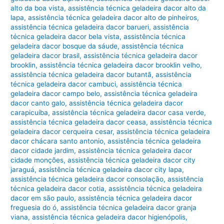
alto da boa vista
,
assistência técnica geladeira dacor alto da
lapa
,
assistência técnica geladeira dacor alto de pinheiros
,
assistência técnica geladeira dacor barueri
,
assistência
técnica geladeira dacor bela vista
,
assistência técnica
geladeira dacor bosque da sáude
,
assistência técnica
geladeira dacor brasil
,
assistência técnica geladeira dacor
brooklin
,
assistência técnica geladeira dacor brooklin velho
,
assistência técnica geladeira dacor butantã
,
assistência
técnica geladeira dacor cambuci
,
assistência técnica
geladeira dacor campo belo
,
assistência técnica geladeira
dacor canto galo
,
assistência técnica geladeira dacor
carapicuíba
,
assistência técnica geladeira dacor casa verde
,
assistência técnica geladeira dacor ceasa
,
assistência técnica
geladeira dacor cerqueira cesar
,
assistência técnica geladeira
dacor chácara santo antonio
,
assistência técnica geladeira
dacor cidade jardim
,
assistência técnica geladeira dacor
cidade monções
,
assistência técnica geladeira dacor city
jaraguá
,
assistência técnica geladeira dacor city lapa
,
assistência técnica geladeira dacor consolação
,
assistência
técnica geladeira dacor cotia
,
assistência técnica geladeira
dacor em são paulo
,
assistência técnica geladeira dacor
freguesia do ó
,
assistência técnica geladeira dacor granja
viana
,
assistência técnica geladeira dacor higienópolis
,