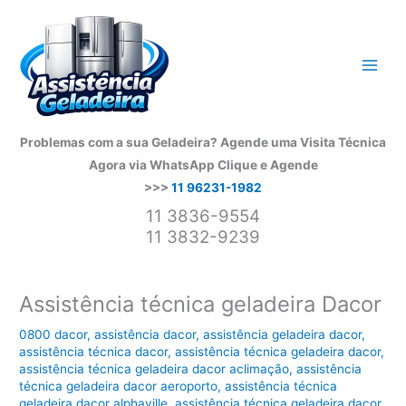
Ir
para
o
conteúdo
Problemas com a sua Geladeira? Agende uma Visita Técnica
Agora via WhatsApp
Clique e Agende
>>>
11 96231-1982
11 3836-9554
11 3832-9239
Assistência técnica geladeira Dacor
0800 dacor
,
assistência dacor
,
assistência geladeira dacor
,
assistência técnica dacor
,
assistência técnica geladeira dacor
,
assistência técnica geladeira dacor aclimação
,
assistência
técnica geladeira dacor aeroporto
,
assistência técnica
geladeira dacor alphaville
,
assistência técnica geladeira dacor