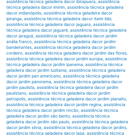
assistência técnica geladeira dacor ibirapuera
,
assistência
técnica geladeira dacor imirim
,
assistência técnica geladeira
dacor indianópolis
,
assistência técnica geladeira dacor
ipiranga
,
assistência técnica geladeira dacor itaim bibi
,
assistência técnica geladeira dacor jaguara
,
assistência
técnica geladeira dacor jaguaré
,
assistência técnica geladeira
dacor jaraguá
,
assistência técnica geladeira dacor jardim
anália franco
,
assistência técnica geladeira dacor jardim
bandeirantes
,
assistência técnica geladeira dacor jardim
cordeiro
,
assistência técnica geladeira dacor jardim das flores
,
assistência técnica geladeira dacor jardim europa
,
assistência
técnica geladeira dacor jardim ipanema
,
assistência técnica
geladeira dacor jardim luzitania
,
assistência técnica geladeira
dacor jardim pan americano
,
assistência técnica geladeira
dacor jardim panorama
,
assistência técnica geladeira dacor
jardim paulista
,
assistência técnica geladeira dacor jardim
paulistano
,
assistência técnica geladeira dacor jardim
petropolis
,
assistência técnica geladeira dacor jardim planalto
,
assistência técnica geladeira dacor jardim regina
,
assistência
técnica geladeira dacor jardim rincão
,
assistência técnica
geladeira dacor jardim são bento
,
assistência técnica
geladeira dacor jardim são paulo
,
assistência técnica geladeira
dacor jardim silvia
,
assistência técnica geladeira dacor jardins
,
assistência técnica geladeira dacor lapa
,
assistência técnica