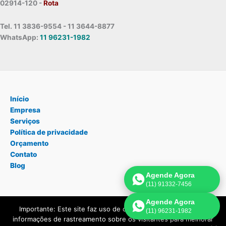
02914-120 -
Rota
Tel. 11 3836-9554 - 11 3644-8877
WhatsApp:
11 96231-1982
Início
Empresa
Serviços
Política de privacidade
Orçamento
Contato
Blog
Agende Agora
(11) 91332-7456
Agende Agora
Importante: Este site faz uso de cookies que podem conter
(11) 96231-1982
Copyright © 2026 Assistência Técnica Geladeira São Paulo | Criado
informações de rastreamento sobre os visitantes para melhorar