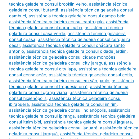
técnica geladeira consul brooklin velho
,
assistência técnica
geladeira consul butantã
,
assistência técnica geladeira consul
cambuci
,
assistência técnica geladeira consul campo belo
,
assistência técnica geladeira consul canto galo
,
assistência
técnica geladeira consul carapicuíba
,
assistência técnica
geladeira consul casa verde
,
assistência técnica geladeira
consul ceasa
,
assistência técnica geladeira consul cerqueira
cesar
,
assistência técnica geladeira consul chácara santo
antonio
,
assistência técnica geladeira consul cidade jardim
,
assistência técnica geladeira consul cidade monções
,
assistência técnica geladeira consul city jaraguá
,
assistência
técnica geladeira consul city lapa
,
assistência técnica geladeira
consul consolação
,
assistência técnica geladeira consul cotia
,
assistência técnica geladeira consul em são paulo
,
assistência
técnica geladeira consul freguesia do ó
,
assistência técnica
geladeira consul granja viana
,
assistência técnica geladeira
consul higienópolis
,
assistência técnica geladeira consul
ibirapuera
,
assistência técnica geladeira consul imirim
,
assistência técnica geladeira consul indianópolis
,
assistência
técnica geladeira consul ipiranga
,
assistência técnica geladeira
consul itaim bibi
,
assistência técnica geladeira consul jaguara
,
assistência técnica geladeira consul jaguaré
,
assistência técnica
geladeira consul jaraguá
,
assistência técnica geladeira consul