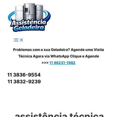
Ir
para
o
conteúdo
Problemas com a sua Geladeira? Agende uma Visita
Técnica Agora via WhatsApp
Clique e Agende
>>>
11 96231-1982
11 3836-9554
11 3832-9239
assistência técnica