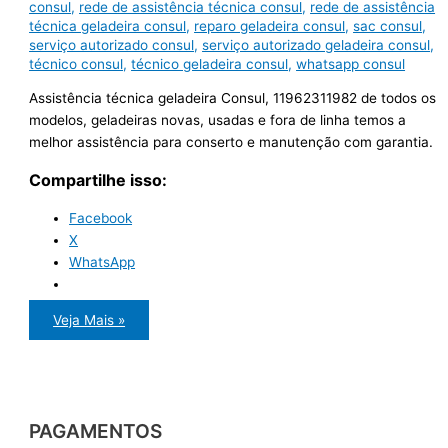
consul
,
rede de assistência técnica consul
,
rede de assistência
técnica geladeira consul
,
reparo geladeira consul
,
sac consul
,
serviço autorizado consul
,
serviço autorizado geladeira consul
,
técnico consul
,
técnico geladeira consul
,
whatsapp consul
Assistência técnica geladeira Consul, 11962311982 de todos os
modelos, geladeiras novas, usadas e fora de linha temos a
melhor assistência para conserto e manutenção com garantia.
Compartilhe isso:
Facebook
X
WhatsApp
Assistência
Veja Mais »
técnica
geladeira
Consul
PAGAMENTOS