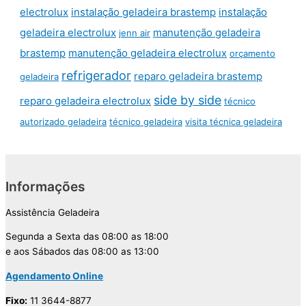
electrolux
instalação geladeira brastemp
instalação
geladeira electrolux
manutenção geladeira
jenn air
brastemp
manutenção geladeira electrolux
orçamento
refrigerador
reparo geladeira brastemp
geladeira
side by side
reparo geladeira electrolux
técnico
autorizado geladeira
técnico geladeira
visita técnica geladeira
Informações
Assistência Geladeira
Segunda a Sexta das 08:00 as 18:00
e aos Sábados das 08:00 as 13:00
Agendamento Online
Fixo:
11 3644-8877