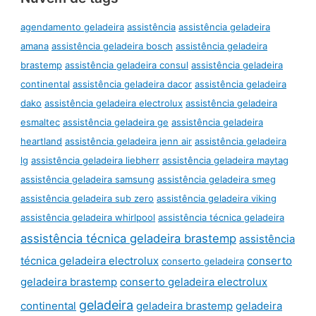
agendamento geladeira
assistência
assistência geladeira
amana
assistência geladeira bosch
assistência geladeira
brastemp
assistência geladeira consul
assistência geladeira
continental
assistência geladeira dacor
assistência geladeira
dako
assistência geladeira electrolux
assistência geladeira
esmaltec
assistência geladeira ge
assistência geladeira
heartland
assistência geladeira jenn air
assistência geladeira
lg
assistência geladeira liebherr
assistência geladeira maytag
assistência geladeira samsung
assistência geladeira smeg
assistência geladeira sub zero
assistência geladeira viking
assistência geladeira whirlpool
assistência técnica geladeira
assistência técnica geladeira brastemp
assistência
técnica geladeira electrolux
conserto
conserto geladeira
geladeira brastemp
conserto geladeira electrolux
geladeira
continental
geladeira brastemp
geladeira