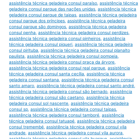
assistência técnica geladeira consul paraíso
,
assistência técnica
geladeira consul parque das nações unidas
,
assistência técnica
geladeira consul parque de taipas
,
assistência técnica geladeira
consul parque dos príncipes
,
assistência técnica geladeira
consul parque são domingos
,
assistência técnica geladeira
consul penha
,
assistência técnica geladeira consul perdizes
,
assistência técnica geladeira consul pinheiros
,
assistência
técnica geladeira consul piqueri
,
assistência técnica geladeira
consul pirituba
,
assistência técnica geladeira consul planalto
paulista
,
assistência técnica geladeira consul pompeia
,
assistência técnica geladeira consul praça da árvore
,
assistência técnica geladeira consul real parque
,
assistência
técnica geladeira consul santa cecília
,
assistência técnica
geladeira consul santana
,
assistência técnica geladeira consul
santo amaro
,
assistência técnica geladeira consul santo andré
,
assistência técnica geladeira consul são bernado
,
assistência
técnica geladeira consul são caetano
,
assistência técnica
geladeira consul sol nascente
,
assistência técnica geladeira
consul sp
,
assistência técnica geladeira consul taipas
,
assistência técnica geladeira consul tamboré
,
assistência
técnica geladeira consul tatuapé
,
assistência técnica geladeira
consul tremembé
,
assistência técnica geladeira consul vila
andrade
,
assistência técnica geladeira consul vila aurora
,
assistência técnica geladeira consul vila buarque
,
assistência