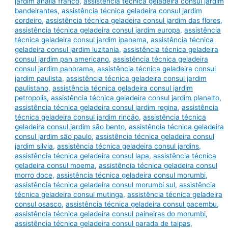
jardim anália franco
,
assistência técnica geladeira consul jardim
bandeirantes
,
assistência técnica geladeira consul jardim
cordeiro
,
assistência técnica geladeira consul jardim das flores
,
assistência técnica geladeira consul jardim europa
,
assistência
técnica geladeira consul jardim ipanema
,
assistência técnica
geladeira consul jardim luzitania
,
assistência técnica geladeira
consul jardim pan americano
,
assistência técnica geladeira
consul jardim panorama
,
assistência técnica geladeira consul
jardim paulista
,
assistência técnica geladeira consul jardim
paulistano
,
assistência técnica geladeira consul jardim
petropolis
,
assistência técnica geladeira consul jardim planalto
,
assistência técnica geladeira consul jardim regina
,
assistência
técnica geladeira consul jardim rincão
,
assistência técnica
geladeira consul jardim são bento
,
assistência técnica geladeira
consul jardim são paulo
,
assistência técnica geladeira consul
jardim silvia
,
assistência técnica geladeira consul jardins
,
assistência técnica geladeira consul lapa
,
assistência técnica
geladeira consul moema
,
assistência técnica geladeira consul
morro doce
,
assistência técnica geladeira consul morumbi
,
assistência técnica geladeira consul morumbi sul
,
assistência
técnica geladeira consul mutinga
,
assistência técnica geladeira
consul osasco
,
assistência técnica geladeira consul pacembu
,
assistência técnica geladeira consul paineiras do morumbi
,
assistência técnica geladeira consul parada de taipas
,