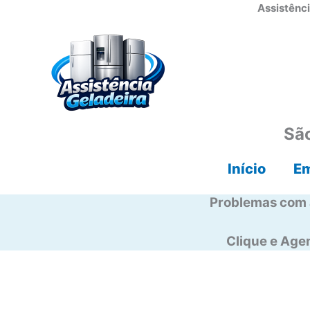
Ir
Assistênci
para
o
conteúdo
São
Início
E
Problemas com 
Clique e Ag