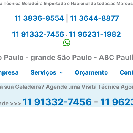
a Técnica Geladeira Importada e Nacional de todas as Marca
11 3836-9554
|
11 3644-8877
11 91332-7456
11 96231-1982
-
 Paulo - grande São Paulo - ABC Paul
mpresa
Serviços
Orçamento
Con
a sua Geladeira? Agende uma Visita Técnica Ago
11 91332-7456
-
11 962
ende >>>