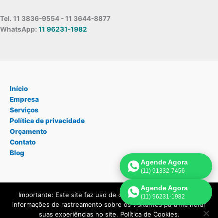
Tel. 11 3836-9554 - 11 3644-8877
WhatsApp:
11 96231-1982
Início
Empresa
Serviços
Política de privacidade
Orçamento
Contato
Blog
Agende Agora
(11) 91332-7456
Agende Agora
Importante: Este site faz uso de cookies que podem conter
(11) 96231-1982
Copyright © 2026 Assistência Técnica Geladeira São Paulo | Criado
informações de rastreamento sobre os visitantes para melhorar
por:
Página de Venda
.
suas experiências no site. Política de Cookies.