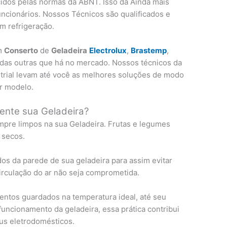
idos pelas normas da ABNT. Isso dá Ainda mais
uncionários. Nossos Técnicos são qualificados e
m refrigeração.
em
Conserto
de
Geladeira
Electrolux
,
Brastemp
,
todas outras que há no mercado. Nossos técnicos da
strial levam até você as melhores soluções de modo
er modelo.
ente sua Geladeira?
pre limpos na sua Geladeira. Frutas e legumes
 secos.
os da parede de sua geladeira para assim evitar
circulação do ar não seja comprometida.
ntos guardados na temperatura ideal, até seu
uncionamento da geladeira, essa prática contribui
us eletrodomésticos.