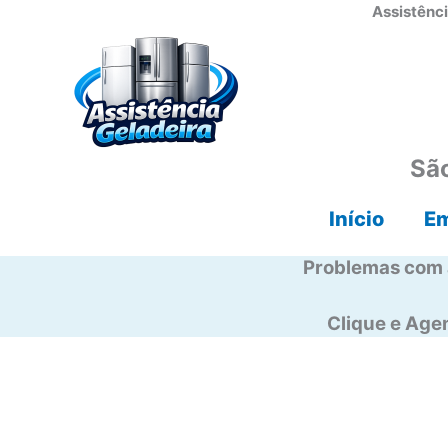
Ir
Assistênci
para
o
conteúdo
São
Início
E
Problemas com 
Clique e Ag